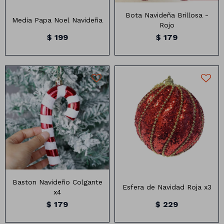
Bota Navideña Brillosa -
Media Papa Noel Navideña
Rojo
$
199
$
179
8cm
Números
Baston Navideño Colgante
Esfera de Navidad Roja x3
x4
Con forma
Vasos
$
179
$
229
Clásicas
Platos
Matte