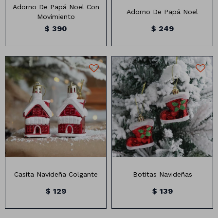
Adorno De Papá Noel Con
Adorno De Papá Noel
Movimiento
$
390
$
249
Pack de 3 Botitas colgantes
Pack Decoracion Navideña
en color rojo decoración
de tres mini casitas en color
navideña
rojo
Medidas: Altura 3,4 cm,
Ancho 6,5 cm
Casita Navideña Colgante
Botitas Navideñas
$
129
$
139