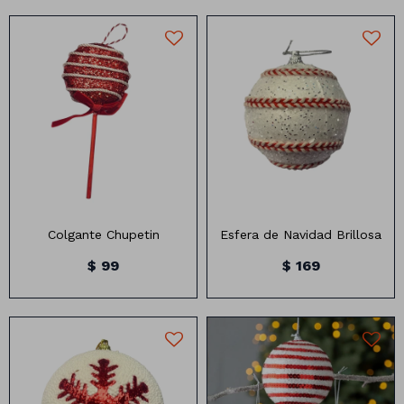
Manteles
Brillosa
Servilletas
Holográfica
Sorbitos
Cuadradas
Diseños
17 cm
3 unidades 8cm
Cubiertos
Pastel
Feliz cumple
Candelabros
Soportes
Colgante Chupetin
Esfera de Navidad Brillosa
$
99
$
169