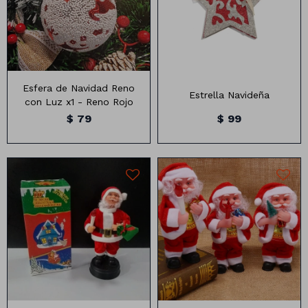
con luz
Medidas: 14cm
Esfera de Navidad Reno
Estrella Navideña
con Luz x1 - Reno Rojo
$
79
$
99
Muñeco De Papá Noel a
Muñeco de Papá Noel con
Batería
movimiento
Medidas: 27 cm de altura
Medidas: 17 cm de altura