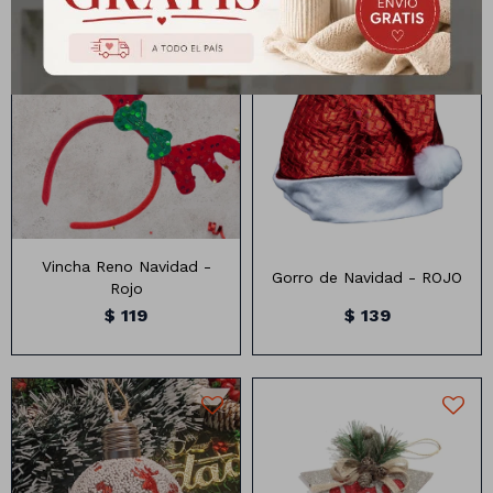
Lapiceras
Cintas
Nylon
Vincha Reno Navidad -
Gorro de Navidad - ROJO
Rojo
Marcadores
Papel
$
119
$
139
Clips
Organza
Pizarras
Pizarrones
8cm
Estrella Decorativa Navideña
Libretas