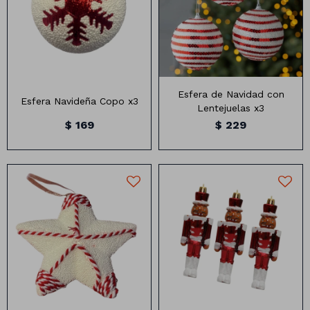
3 unidades 8 cm
8cm
Animales
Dinosaurios
Esfera de Navidad con
Esfera Navideña Copo x3
Lentejuelas x3
Temáticos
$
169
$
229
Plantas y flores
Deco jardín
Veladoras
Fanal
Veladoras
13 cm
12 cm
Lámparas
Guías