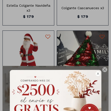
Estella Colgante Navideña
Colgante Cascanueces x3
x3
$
179
$
179
Incluye: SACO, PANTALON,
CINTO, GORRO

Disfraz de Papa Noel -
Gorro Papa Noel Con
Niño
Lentejuelas
$
259
$
139