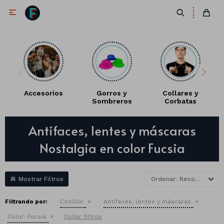

Accesorios
Gorros y
Collares y
Sombreros
Corbatas
Antifaces
Antifaces, lentes y máscaras
Lentes
Corbatas
Nostalgia en color Fucsia
Máscaras
Moños
Cañones
Collares
Gorros
Recomendados
Pelucas
Filtrando por:
Cotillón
Antifaces, lentes y máscaras
Color:
Fucsia
Quitar filtros
Vinchas