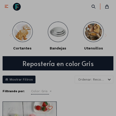

Cortantes
Bandejas
Utensillos
Repostería en color Gris
Antifaces
Lentes
Corbatas
Recomendados
Máscaras
Moños
Cañones
Filtrando por:
Color:
Gris
Collares
Gorros
Pelucas
Vinchas