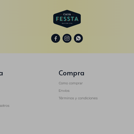



a
Compra
Como comprar
Envíos
Términos y condiciones
sotros