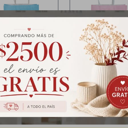
lsa de regalo Baby shower
Bolsa de papel diseño Baby 
Medias: 21x15x8 cm
Medida: 27x21x11 cm
sa de Regalo Baby Shower
Bolsa de Regalo Baby Sh
Chica - Celeste
Grande - Rosado
$
31
$
39
$
39
$
49