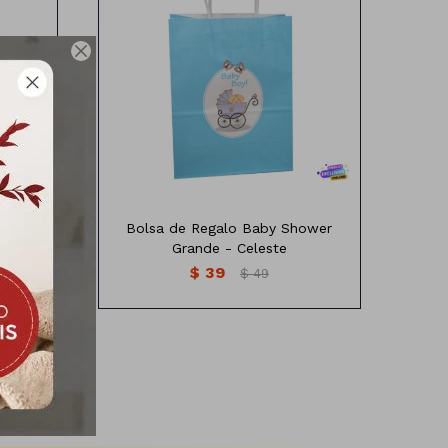

Shower
Bolsa de papel diseño Baby Shower
Medida: 27x21x11 cm
ower
Bolsa de Regalo Baby Shower
Grande - Celeste
$
39
$
49