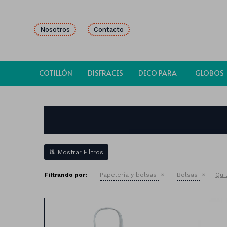
Nosotros
Contacto
COTILLÓN
DISFRACES
DECO PARA
GLOBOS
FIESTAS
Filtrando por:
Papelería y bolsas
Bolsas
Quit