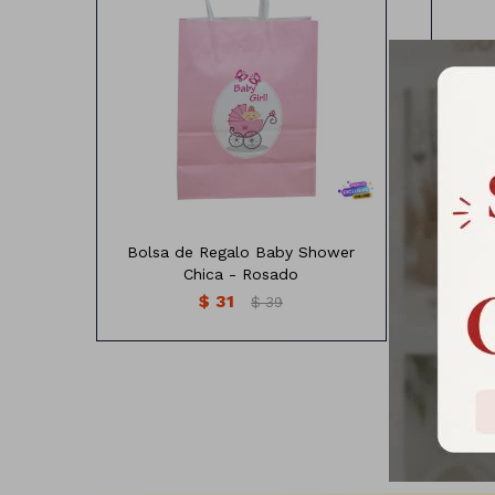
Bolsa de regalo Baby shower
Bo
Medias: 21x15x8 cm
Bolsa de Regalo Baby Shower
Bol
Chica - Rosado
$
31
$
39