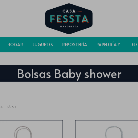
HOGAR
JUGUETES
REPOSTERÍA
PAPELERÍA Y
EL
BOLSAS
Bolsas Baby shower
ar filtros