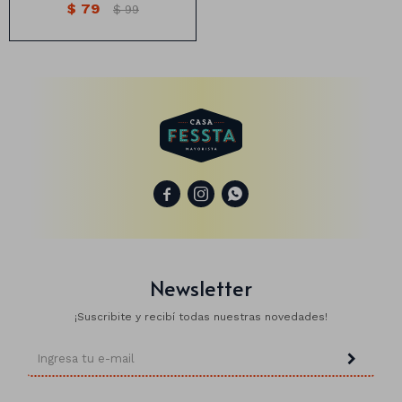
$
79
$
99
Animales
Dinosaurios
Temáticos
Plantas y flores



Deco jardín
Veladoras
Fanal
Veladoras
Newsletter
Lámparas
¡Suscribite y recibí todas nuestras novedades!
Guías