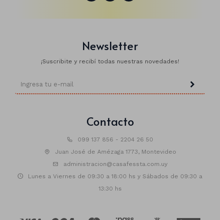
Newsletter
¡Suscribite y recibí todas nuestras novedades!
Lapiceras
Contacto
Cintas
Nylon
Marcadores
Papel
099 137 856 - 2204 26 50
Juan José de Amézaga 1773, Montevideo
Clips
Organza
administracion@casafessta.com.uy
Lunes a Viernes de 09:30 a 18:00 hs y Sábados de 09:30 a
Pizarras
13:30 hs
Pizarrones
Libretas