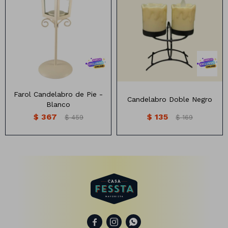
Farol Candelabro Blanco
Candelabro doble negro
Medida 25 cm de altura
Farol Candelabro de Pie -
Candelabro Doble Negro
Blanco
$
367
$
135
$
459
$
169


