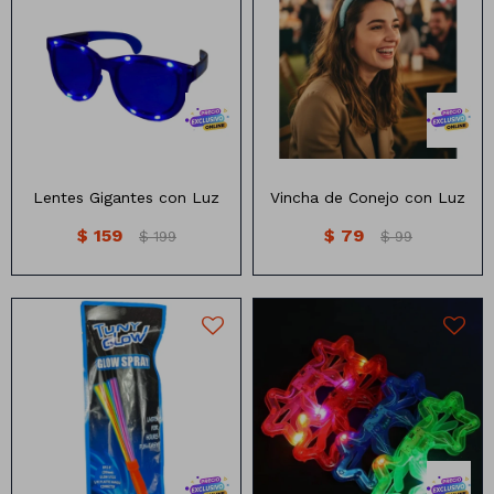
Lentes gigantes con luz
Vincha de peluche diseño
Varios colores
conejo con luz
Lentes Gigantes con Luz
Vincha de Conejo con Luz
$
159
$
79
$
199
$
99
Porra química
Lentes con Luz