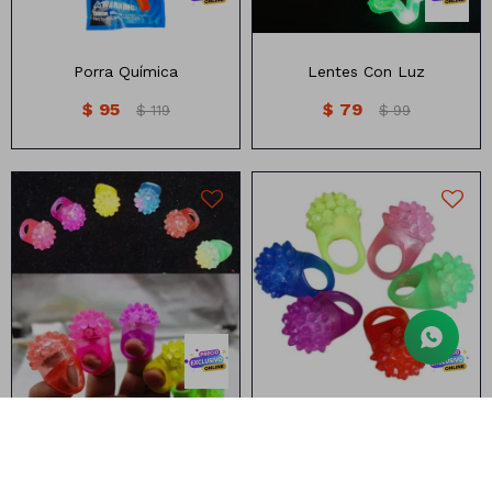
Porra Química
Lentes Con Luz
$
95
$
79
$
119
$
99
Anillo con Luz
Anillo con Luz
Anillo Con Luz - puntas
Anillo Con Luz - corona
$
39
$
39
$
49
$
49