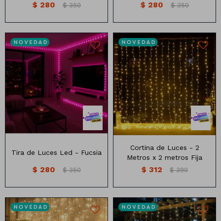
$
280
$
280
$
350
$
350
Animales
Dinosaurios
Temáticos
10 metros
3 metros x2 metros
Plantas y flores
Deco jardín
Veladoras
Cortina de Luces - 2
Fanal
Veladoras
Tira de Luces Led - Fucsia
Metros x 2 metros Fija
$
280
$
312
Lámparas
$
350
$
390
Guías