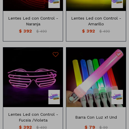
Lentes Led con Control -
Lentes Led con Control -
Naranja
Amarillo
$
392
$
392
$
490
$
490
Lentes Led con Control -
Barra Con Luz x1 Und
Fucsia /Violeta
$
392
$
79
$
490
$
99