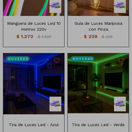
Manteles
Brillosa
Servilletas
Holográfica
Manguera de Luces Led 10
Guía de Luces Mariposa
metros 220v
con Pinza
Sorbitos
Cuadradas
Diseños
$
1.272
$
239
$
1.590
$
299
Cubiertos
Pastel
Feliz cumple
Candelabros
Soportes
10 metros
10 metros
Tira de Luces Led - Azul
Tira de Luces Led - Verde