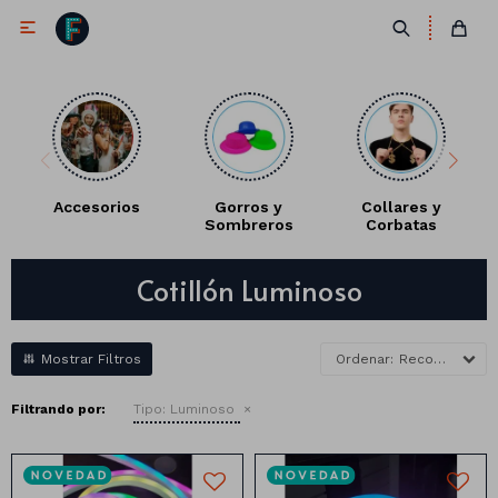

Gorros y
Collares y
Antifaces y
Sombreros
Corbatas
Máscaras
Antifaces
Cotillón Luminoso
Lentes
Corbatas
Máscaras
Moños
Cañones
Recomendados
Collares
Gorros
Filtrando por:
Tipo:
Luminoso
Pelucas
Vinchas