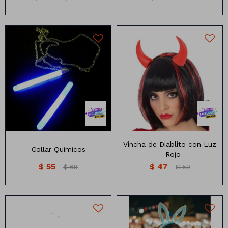
Collar quimico
Vincha de diablito con Luz
Colores surtidos
Vincha de Diablito con Luz
Collar Quimicos
- Rojo
$
55
$
47
$
69
$
59