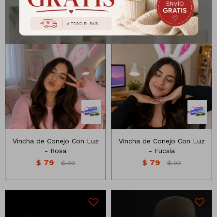
$
632
$
79
$
790
$
99
Vincha de Conejo Con Luz
Vincha de Conejo Con Luz
- Rosa
- Fucsia
$
79
$
79
$
99
$
99