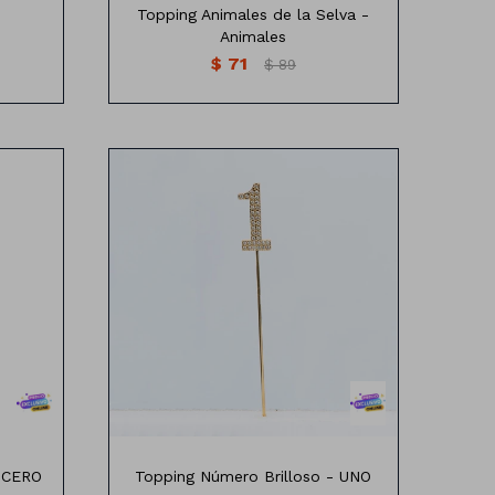
Topping Animales de la Selva -
Animales
$
71
$
89
os
Topping Número con brillos
- CERO
Topping Número Brilloso - UNO