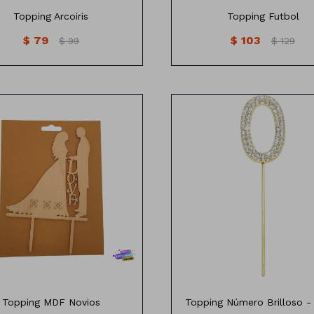
Topping Arcoiris
Topping Futbol
$
79
$
103
$
99
$
129
Topping Novios en mdf
Topping Número con brill
Topping MDF Novios
Topping Número Brilloso 