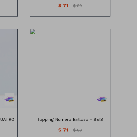
$
71
$
89
os
Topping Número con brillos
 CUATRO
Topping Número Brilloso - SEIS
$
71
$
89