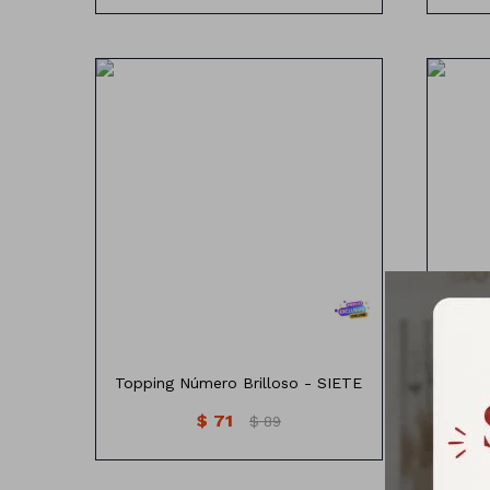
Topping Número con brillos
T
Topping Número Brilloso - SIETE
Toppi
$
71
$
89