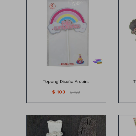
Topping diseño Arcoiris
To
Toppng Diseño Arcoiris
T
$
103
$
129