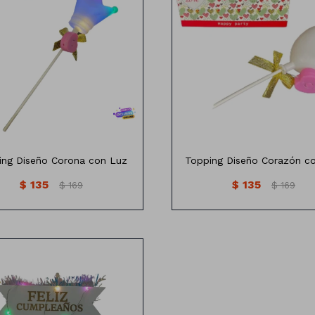
Topping forma de corazon co
ing Diseño Corona con Luz
Topping Diseño Corazón c
$
135
$
135
$
169
$
169