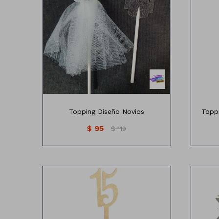
Topping Diseño Novios
Topp
$
95
$
119
Topping/Centro de mesa número 15