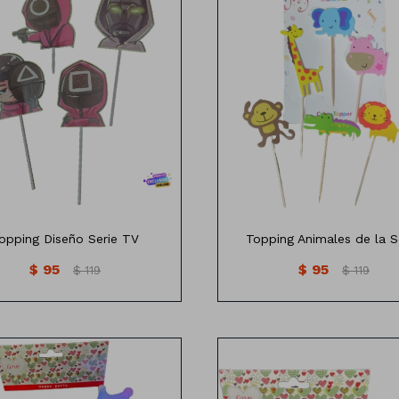
Topping de animales de la sel
pping diseño serie de tv x4
undades
opping Diseño Serie TV
Topping Animales de la S
$
95
$
95
$
119
$
119