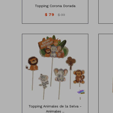
Topping Corona Dorada
$
79
$
99
Topping animales de la selva
Topping Animales de la Selva -
Animales ..