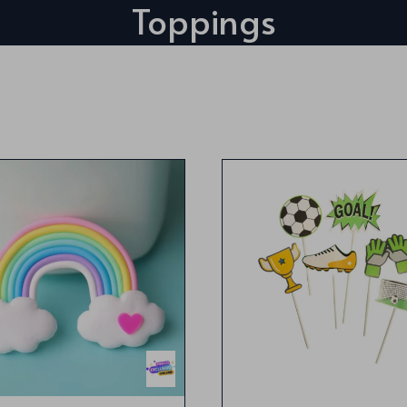
Toppings
topping arcoiris de goma
Topping de futbol
11cm x8cm