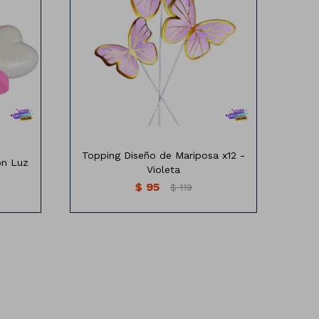
n luz
Topping diseño de Mariposa x12
Topping Diseño de Mariposa x12 -
on Luz
Violeta
$
95
$
119