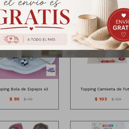
opping Bola de espejos x3
Topping camiseta de futbol
edidas : 3cm de diametro
unidades
ping Bola de Espejos x3
Topping Camiseta de Fu
$
95
$
103
$
119
$
129