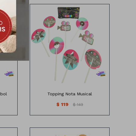
 x5
Topping nota musical
tbol
Topping Nota Musical
$
119
$
149