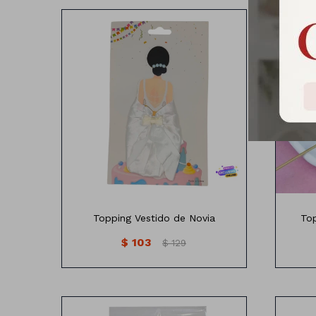
T
Topping vestido de novia
M
Topping Vestido de Novia
Top
$
103
$
129