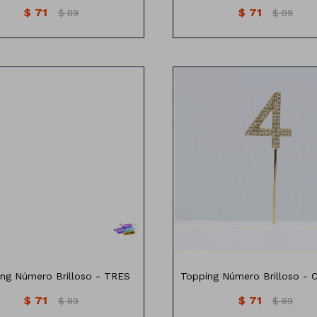
$
71
$
71
$
89
$
89
opping Número con brillos
Topping Número con brill
ng Número Brilloso - TRES
Topping Número Brilloso -
$
71
$
71
$
89
$
89