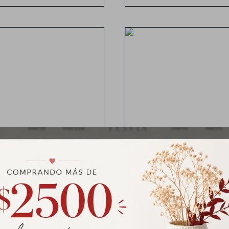
opping Número con brillos
Topping Número con brill
ng Número Brilloso - OCHO
Topping Número Brilloso -
$
71
$
71
$
89
$
89