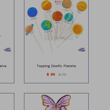
va x 6
Topping Diseños planetas x8
elva
Topping Diseño Planeta
$
95
$
119