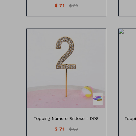
$
71
$
89
Topping Número con brillos
T
Topping Número Brilloso - DOS
Toppi
$
71
$
89