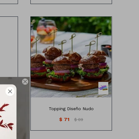
os
Topping diseño nudo

 NUEVE
Topping Diseño Nudo
$
71
$
89