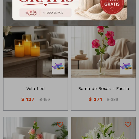
10 cm x5 cm
Vela Led
Rama de Rosas - Fucsia
$
127
$
271
$
159
$
339