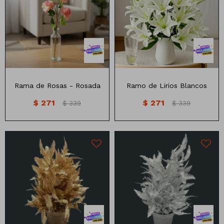
Rama con 3 flores
1 metro
Rama de Rosas - Rosada
Ramo de Lirios Blancos
$
271
$
271
$
339
$
339
35 cm
35 cm