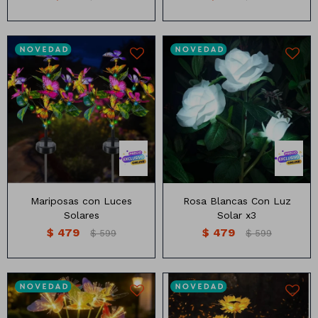
Animales
Dinosaurios
3 rosas blancas
Temáticos
Plantas y flores
Deco jardín
Veladoras
Mariposas con Luces
Rosa Blancas Con Luz
Fanal
Veladoras
Solares
Solar x3
$
479
$
479
$
599
$
599
Lámparas
Guías