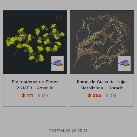
1 metro de largo
Enredaderas de Flores
Ramo de Guias de Hojas
2.2MTR - Amarilla
Metalizada - Dorado
$
111
$
255
$
139
$
319
MOSTRANDO
24
DE
231