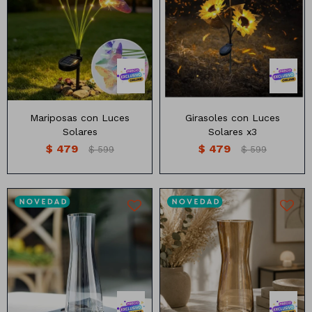
7 mariposas
Mariposas con Luces
Girasoles con Luces
Solares
Solares x3
$
479
$
479
$
599
$
599
Florero 26 cm de altura, 10
Florero 26 cm de altura, 10
cm de diámetro
cm de diámetro