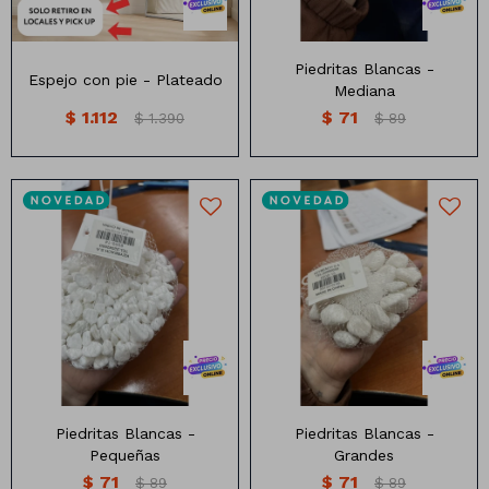
Manteles
Brillosa
Servilletas
Holográfica
Piedritas Blancas -
Espejo con pie - Plateado
Mediana
Sorbitos
Cuadradas
Diseños
$
1.112
$
71
$
1.390
$
89
Cubiertos
Pastel
Feliz cumple
Candelabros
Soportes
Piedritas Blancas -
Piedritas Blancas -
Pequeñas
Grandes
$
71
$
71
$
89
$
89