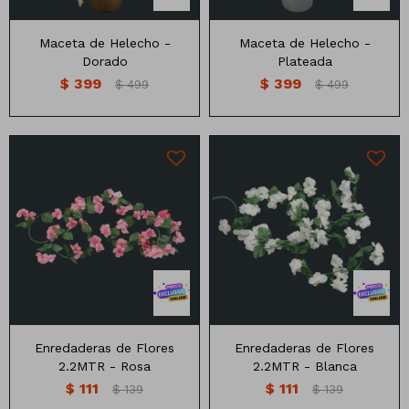
Maceta de Helecho -
Maceta de Helecho -
Dorado
Plateada
$
399
$
399
$
499
$
499
Enredaderas de Flores
Enredaderas de Flores
2.2MTR - Rosa
2.2MTR - Blanca
$
111
$
111
$
139
$
139