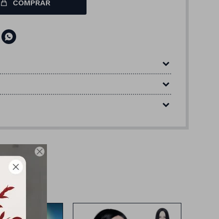
COMPRAR

