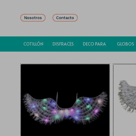
Nosotros
Contacto
COTILLÓN
DISFRACES
DECO PARA
GLOBOS
FIESTAS