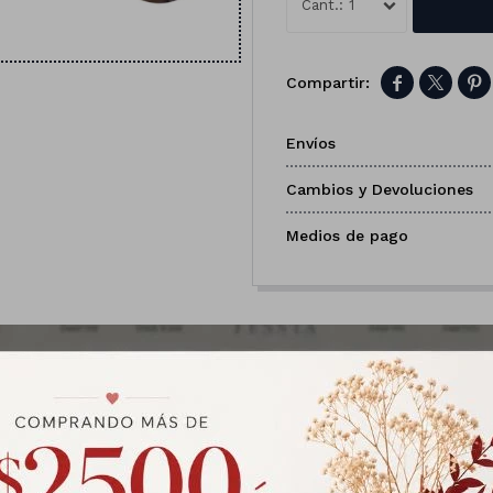
1



Envíos
Cambios y Devoluciones
Medios de pago
Productos que te pueden interesar