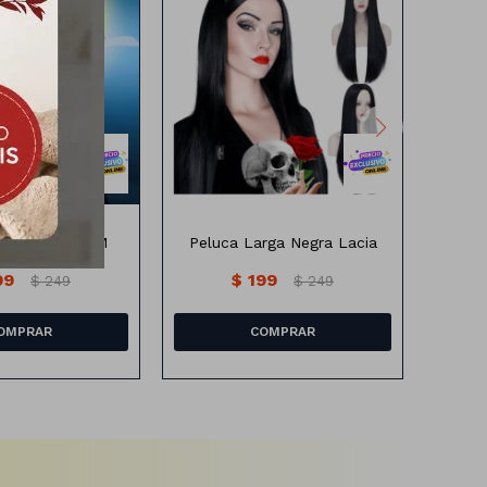
e zombi de 80CM
imagen ilustrativa
de Zombi 80CM
Peluca Larga Negra Lacia
P
99
$
199
$
249
$
249