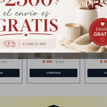
Monedas de oro de juguete
Disfraz d
 Halloween
Monedas de Oro Fantasia
Disfraz 
$
191
$
1
239
$
239