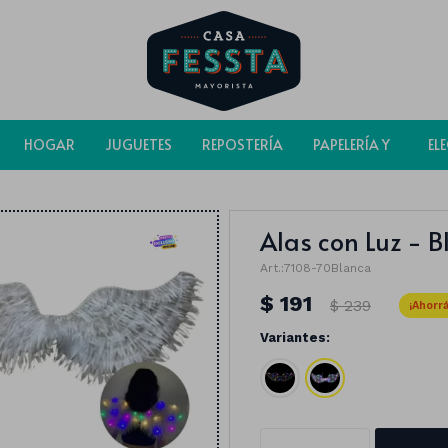
HOGAR
JUGUETES
REPOSTERÍA
PAPELERÍA Y
EL
BOLSAS
Alas con Luz - 
7108-70Blanca
$
191
$
239
Variantes: