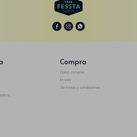



a
Compra
Como comprar
Envíos
Términos y condiciones
sotros