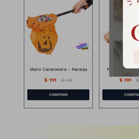
Mano Caramelera - Naranja
Pie Sangriento
$
191
$
191
$
239
$