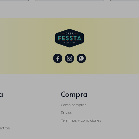



a
Compra
Como comprar
Envíos
Términos y condiciones
sotros