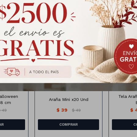
Productos que te pueden interesar
ween Clásico
Araña mini x20 unidades
Tela Ara
Halloween
Tela Ara
Araña Mini x20 Und
 48 cm
$
39
$
$
49
$
49