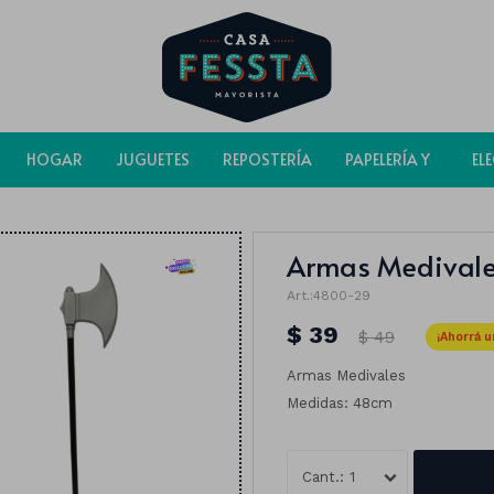
HOGAR
JUGUETES
REPOSTERÍA
PAPELERÍA Y
EL
BOLSAS
Armas Medival
4800-29
$
39
$
49
Armas Medivales
Medidas: 48cm
1