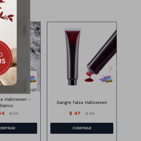
ña de Halloween
28G de sangre falsa
Masca
ña Halloween -
Ma
Sangre falsa Halloween
Blanco
44
$
47
$
55
$
59