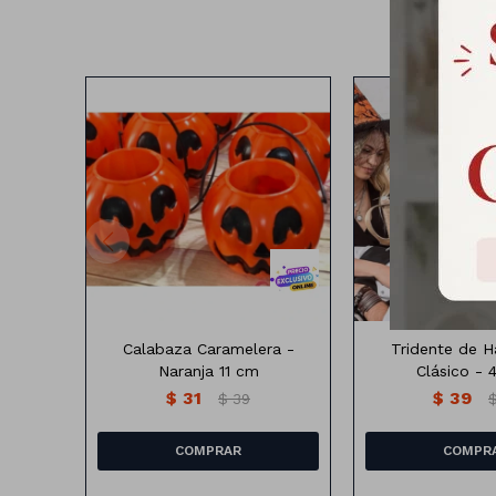
11CM
Tridente de Hallo
Calabaza Caramelera -
Tridente de 
Naranja 11 cm
Clásico -
$
31
$
39
$
39