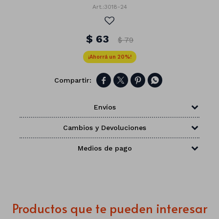
3018-24
$
63
$
79
20




Envíos
Cambios y Devoluciones
Medios de pago
Números
Con forma
Vasos
Productos que te pueden interesar
Clásicas
Platos
Matte