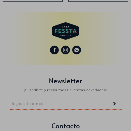
Animales
Dinosaurios
Temáticos



Plantas y flores
Deco jardín
Veladoras
Newsletter
Fanal
Veladoras
¡Suscribite y recibí todas nuestras novedades!
Lámparas
Guías
Contacto