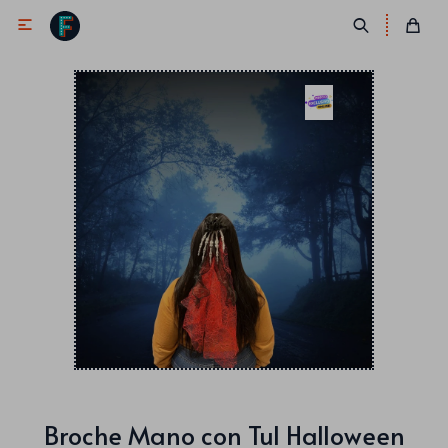

Antifaces
Lentes
Corbatas
Máscaras
Moños
Cañones
Collares
Gorros
Pelucas
Broche Mano con Tul Halloween
Vinchas