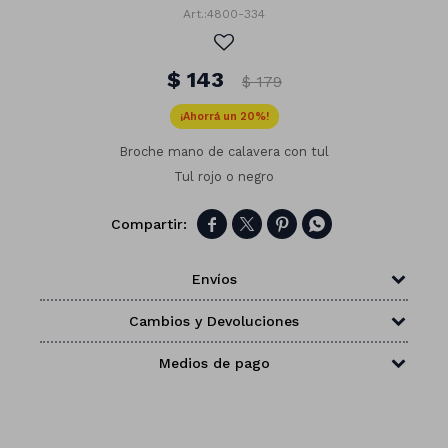
4800-334
$
143
$
179
20
Broche mano de calavera con tul
Tul rojo o negro




Envíos
Cambios y Devoluciones
Números
Medios de pago
Con forma
Vasos
Clásicas
Platos
Matte