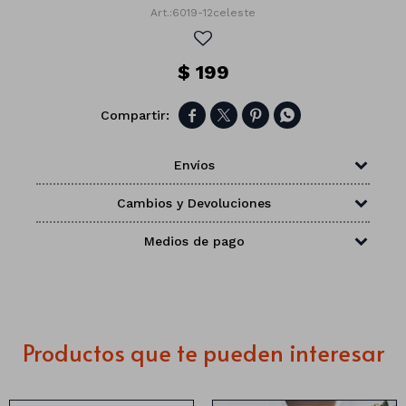
6019-12celeste
$
199




Envíos
Cambios y Devoluciones
Medios de pago
Números
Productos que te pueden interesar
Con forma
Vasos
Clásicas
Platos
Matte