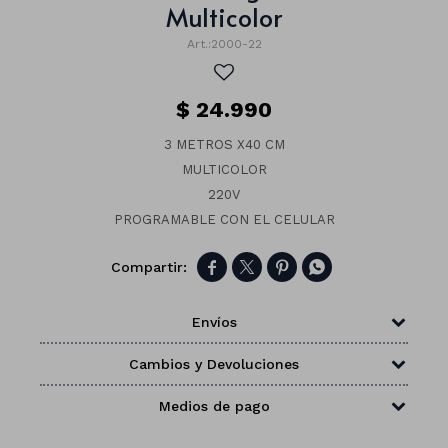
Multicolor
2000-22
$
24.990
3 METROS X40 CM
MULTICOLOR
220V
PROGRAMABLE CON EL CELULAR




Envíos
Números
Cambios y Devoluciones
Con forma
Vasos
Medios de pago
Clásicas
Platos
Matte