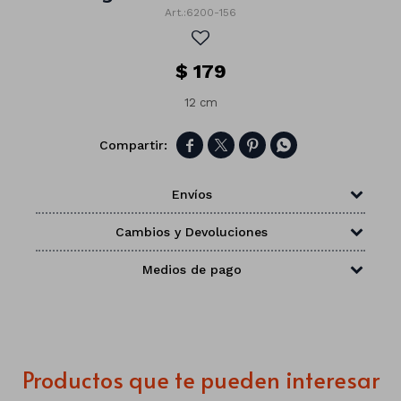
6200-156
$
179
12 cm




Envíos
Cambios y Devoluciones
Medios de pago
Números
Con forma
Vasos
Productos que te pueden interesar
Clásicas
Platos
Matte