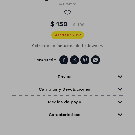
241101
$
159
$
199
20
Colgante de fantasma de Halloween.




Envíos
Cambios y Devoluciones
Medios de pago
Números
Características
Con forma
Vasos
Clásicas
Platos
Matte