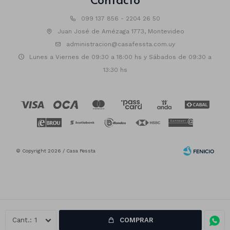
099 137 856 - 2204 26 50
Juan José de Amézaga 1773, Montevideo
administracion@casafessta.com.uy
Lunes a Viernes de 09:30 a 18:00 hs y Sábados de 09:30 a
13:30 hs
© Copyright 2026 / Casa Fessta
1
COMPRAR
Fenicio