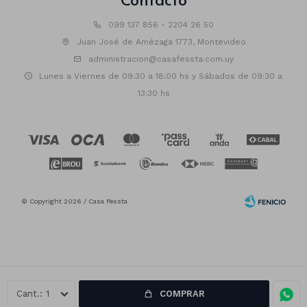
099 137 856 - 2204 26 50
Juan José de Amézaga 1773, Montevideo
administracion@casafessta.com.uy
Lunes a Viernes de 09:30 a 18:00 hs y Sábados de 09:30 a
13:30 hs
© Copyright 2026 / Casa Fessta
1
COMPRAR
Fenicio