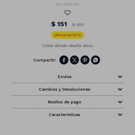
7092-63
$
151
$
189
20
Collar dorado diseño disco




Envíos
Cambios y Devoluciones
Medios de pago
Números
Características
Con forma
Vasos
Clásicas
Platos
Matte