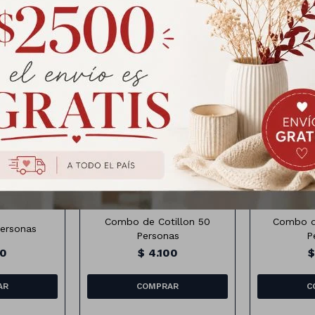
Productos que te pueden interesar
Combo de Cotillon 50
Combo de
personas
Personas
P
00
$
4.100