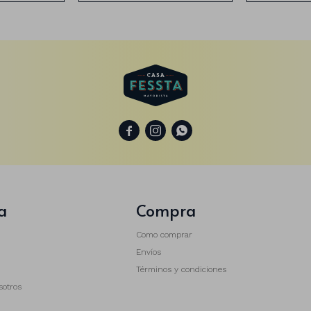



a
Compra
Como comprar
Envíos
Términos y condiciones
sotros