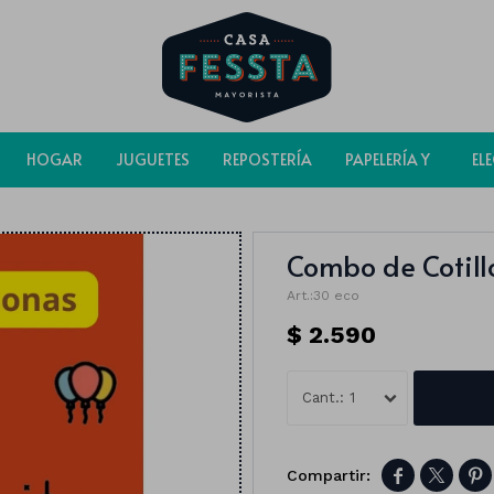
HOGAR
JUGUETES
REPOSTERÍA
PAPELERÍA Y
EL
BOLSAS
Combo de Cotill
30 eco
$
2.590
1


