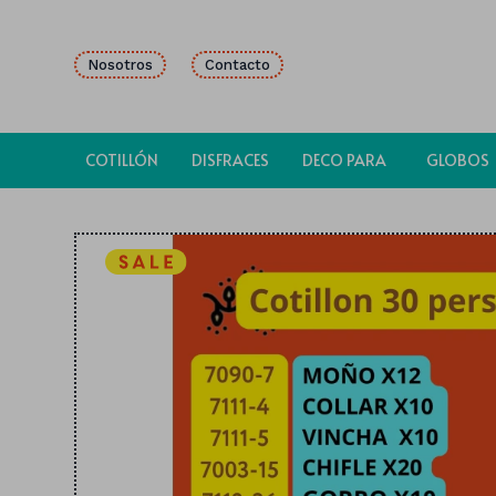
Nosotros
Contacto
COTILLÓN
DISFRACES
DECO PARA
GLOBOS
FIESTAS