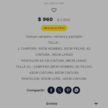
4800-344
$
960
$
1.200
20
Incluye campera , remera y pantalón
TALLE :
L CAMPERA: 40CM HOMBRO, 50CM PECHO, 42
CINTURA , 56CM LARGO
PANTALON 44 CM CINTURA, 98CM LARGO
TALLE XL : CAMPERA 39CM HOMBRO, 50 PECHO,
43CM CINTURA, 60CM CINTURA
PANTALON: 103CM LARG , 45CM CINTURA
Números




Con forma
Vasos
Clásicas
Platos
Matte
Envíos