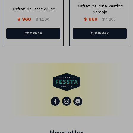
Disfraz de Niña Vestido
Disfraz de Beetlejuice
Naranja
$
960
$
960
$
1.200
$
1.200
Animales
Dinosaurios
Temáticos
Plantas y flores
Deco jardín
Veladoras
Fanal
Veladoras



Lámparas
Guías
Newsletter