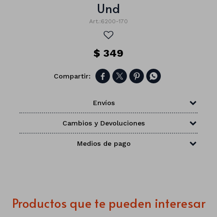
Und
6200-170
$
349




Envíos
Cambios y Devoluciones
Medios de pago
Números
Con forma
Vasos
Productos que te pueden interesar
Clásicas
Platos
Matte