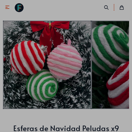

Antifaces
Lentes
Corbatas
Máscaras
Moños
Cañones
Collares
Gorros
Pelucas
Esferas de Navidad Peludas x9
Vinchas