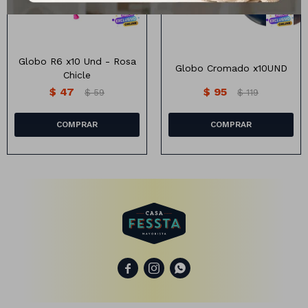
Animales
Globo R6 x10 Und - Rosa
Globo Cromado x10UND
Chicle
Dinosaurios
$
47
$
95
$
59
$
119
Temáticos
Plantas y flores
Deco jardín
Veladoras
Fanal
Veladoras
Lámparas
Guías


