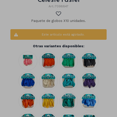
7098847
Paquete de globos X10 unidades.
Este artículo está agotado.
Otras variantes disponibles:
Números
Con forma
Vasos
Clásicas
Platos
Matte