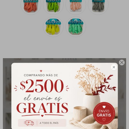
Manteles
Brillosa
Servilletas
Holográfica
Sorbitos
Cuadradas
Diseños
Cubiertos
Pastel
Feliz cumple
Candelabros
Soportes

Productos que te pueden interesar
GLOBO CROMADO
SURTIDO 12´´X10 UNIDADES