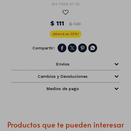
7009-27-20
$
111
$
139
20




Envíos
Cambios y Devoluciones
Medios de pago
Números
Con forma
Vasos
Productos que te pueden interesar
Clásicas
Platos
Matte