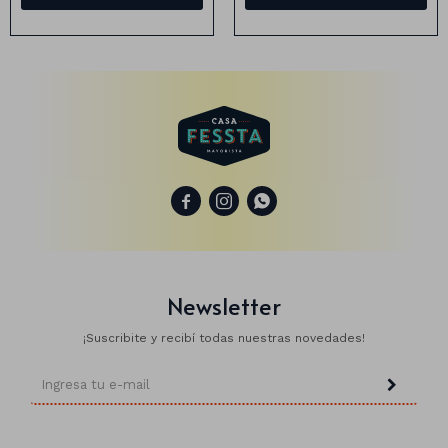
Animales
Dinosaurios
Temáticos
Plantas y flores



Deco jardín
Veladoras
Newsletter
Fanal
Veladoras
¡Suscribite y recibí todas nuestras novedades!
Lámparas
Guías