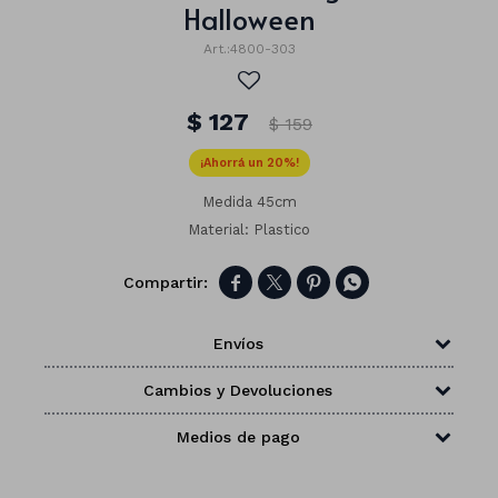
Halloween
4800-303
$
127
$
159
20
Medida 45cm
Material: Plastico




Envíos
Números
Cambios y Devoluciones
Con forma
Vasos
Medios de pago
Clásicas
Platos
Matte