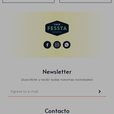
Animales
Dinosaurios
Temáticos



Plantas y flores
Deco jardín
Veladoras
Newsletter
Fanal
Veladoras
¡Suscribite y recibí todas nuestras novedades!
Lámparas
Guías
Contacto