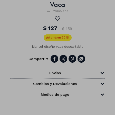
Vaca
7080-205
$
127
$
159
20
Mantel diseño vaca descartable




Envíos
Cambios y Devoluciones
Números
Medios de pago
Con forma
Vasos
Clásicas
Platos
Matte