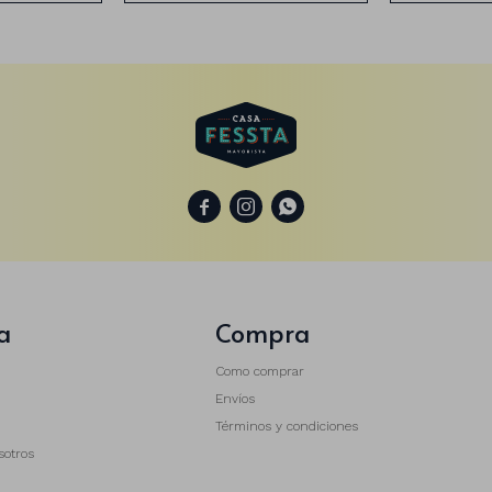



a
Compra
Como comprar
Envíos
Términos y condiciones
sotros