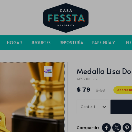
HOGAR
JUGUETES
REPOSTERÍA
PAPELERÍA Y
EL
BOLSAS
Medalla Lisa D
7100-32
$
79
$
99
1


