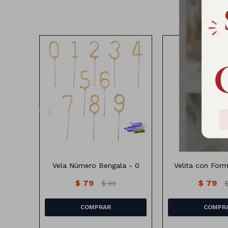
Velita con forma
Vela de numeros bengalas.
unidad
Vela Número Bengala - 0
Velita con Form
$
79
$
79
$
99