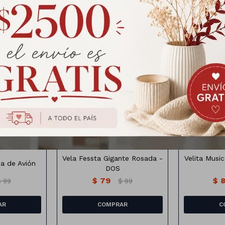
Productos que te pueden interesar
Vela music
 de avion x3
Vela Gigante con brillos
x7
es
Medida : 12cm de altura
Difer
Vela Fessta Gigante Rosada -
Velita Musi
a de Avión
DOS
$
79
$
$
99
$
99