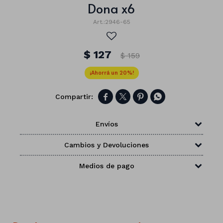
Dona x6
2946-65
$
127
$
159
20




Envíos
Cambios y Devoluciones
Medios de pago
Números
Con forma
Vasos
Clásicas
Platos
Matte