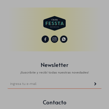
Animales
Dinosaurios
Temáticos



Plantas y flores
Deco jardín
Newsletter
Veladoras
¡Suscribite y recibí todas nuestras novedades!
Fanal
Veladoras
Lámparas
Guías
Contacto