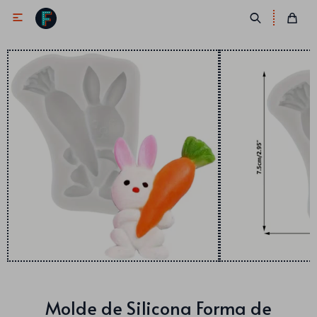

Antifaces
Lentes
Corbatas
Máscaras
Moños
Cañones
Collares
Gorros
Pelucas
Molde de Silicona Forma de
Vinchas