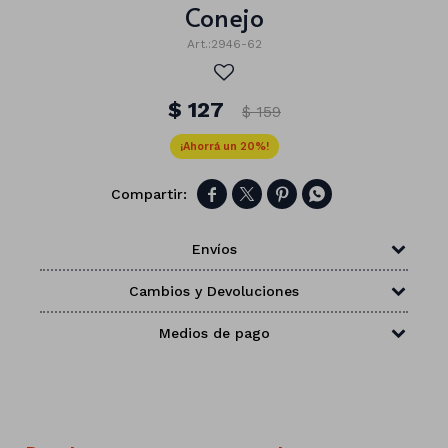
Conejo
2946-62
$
127
$
159
20




Envíos
Cambios y Devoluciones
Medios de pago
Números
Con forma
Vasos
Clásicas
Platos
Matte