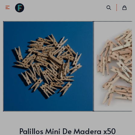

Antifaces
Lentes
Corbatas
Máscaras
Moños
Cañones
Collares
Gorros
Pelucas
Palillos Mini De Madera x50
Vinchas