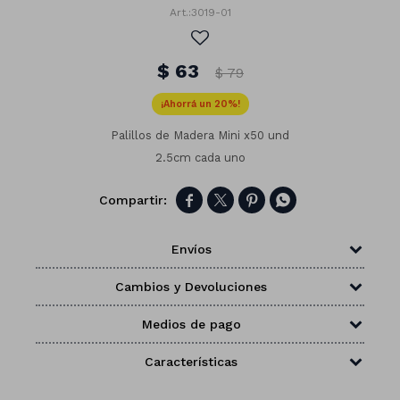
3019-01
$
63
$
79
20
Palillos de Madera Mini x50 und
2.5cm cada uno




Envíos
Cambios y Devoluciones
Números
Medios de pago
Con forma
Vasos
Características
Clásicas
Platos
Matte