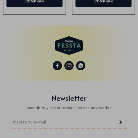
Animales
Dinosaurios
Temáticos
Plantas y flores



Deco jardín
Veladoras
Fanal
Veladoras
Newsletter
Lámparas
¡Suscribite y recibí todas nuestras novedades!
Guías