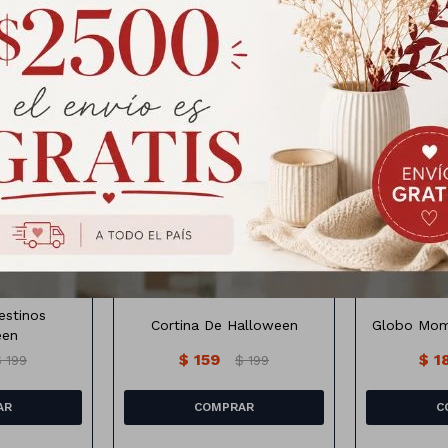
Productos que te pueden interesar
Cortina de tela, manchada
Globo con
os Halloween
con sangre.
Medida
100 CM X 190 CM
estinos
Cortina De Halloween
Globo Mom
een
$
159
$
1
$
199
$
199