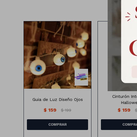
1.5 metros (10 ojos)
Cinturón Intestin
A pila
Cinturón Int
Guia de Luz Diseño Ojos
Hallow
$
159
$
159
$
199