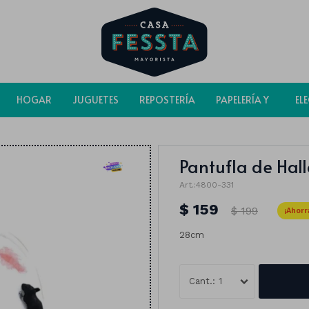
HOGAR
JUGUETES
REPOSTERÍA
PAPELERÍA Y
EL
BOLSAS
Pantufla de Hal
4800-331
$
159
$
199
28cm
1