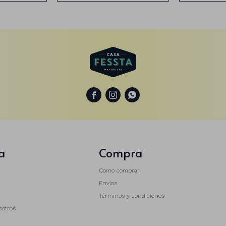



a
Compra
Como comprar
Envíos
Términos y condiciones
sotros