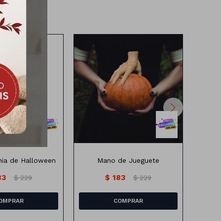
 forma de momia
s: 150 x 58cm
ia de Halloween
Mano de Jueguete
83
$
183
$
229
$
229