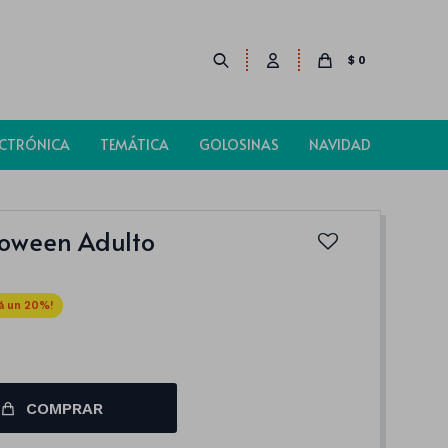
$
0
ECTRÓNICA
TEMÁTICA
GOLOSINAS
NAVIDAD
loween Adulto
20
COMPRAR