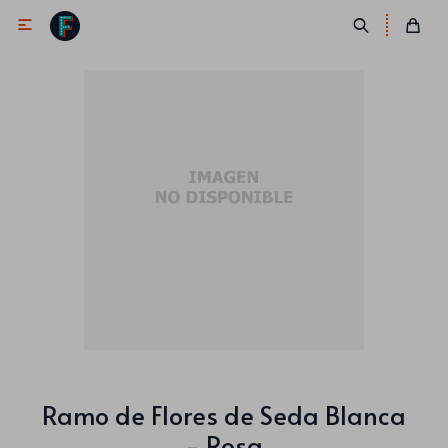

Antifaces
Lentes
Corbatas
Máscaras
Moños
Cañones
Collares
Gorros
Pelucas
Ramo de Flores de Seda Blanca
- Rosa
Vinchas