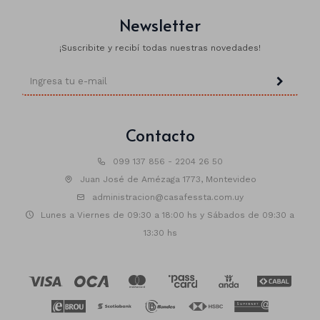
Newsletter
¡Suscribite y recibí todas nuestras novedades!
Animales
Dinosaurios
Temáticos
Contacto
Plantas y flores
Deco jardín
099 137 856 - 2204 26 50
Juan José de Amézaga 1773, Montevideo
Veladoras
administracion@casafessta.com.uy
Lunes a Viernes de 09:30 a 18:00 hs y Sábados de 09:30 a
Fanal
Veladoras
13:30 hs
Lámparas
Guías