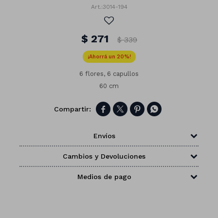
3014-194
$
271
$
339
20
6 flores, 6 capullos
60 cm




Envíos
Cambios y Devoluciones
Números
Medios de pago
Con forma
Vasos
Clásicas
Platos
Matte