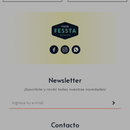
Animales
Dinosaurios
Temáticos



Plantas y flores
Deco jardín
Veladoras
Newsletter
Fanal
Veladoras
¡Suscribite y recibí todas nuestras novedades!
Lámparas
Guías
Contacto