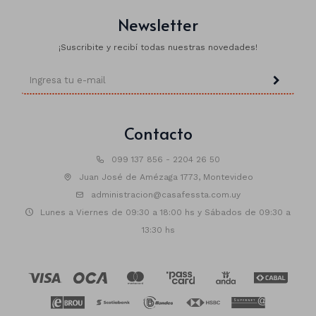
Newsletter
¡Suscribite y recibí todas nuestras novedades!
Animales
Dinosaurios
Temáticos
Contacto
Plantas y flores
Deco jardín
099 137 856 - 2204 26 50
Juan José de Amézaga 1773, Montevideo
Veladoras
administracion@casafessta.com.uy
Lunes a Viernes de 09:30 a 18:00 hs y Sábados de 09:30 a
Fanal
Veladoras
13:30 hs
Lámparas
Guías