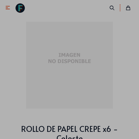

Antifaces
Lentes
Corbatas
Máscaras
Moños
Cañones
Collares
Gorros
Pelucas
ROLLO DE PAPEL CREPE x6 -
Celeste
Vinchas