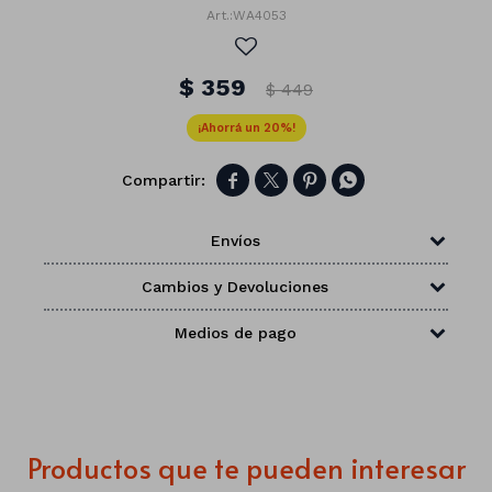
WA4053
$
359
$
449
20




Envíos
Cambios y Devoluciones
Medios de pago
Números
Con forma
Vasos
Productos que te pueden interesar
Clásicas
Platos
Matte