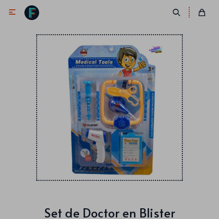

Antifaces
Lentes
Corbatas
Máscaras
Moños
Cañones
Collares
Gorros
Pelucas
Set de Doctor en Blister
Vinchas