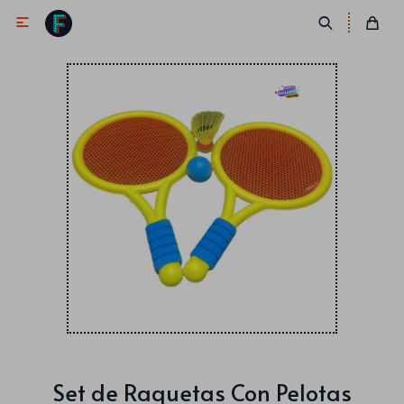

Antifaces
Lentes
Corbatas
Máscaras
Moños
Cañones
Collares
Gorros
Pelucas
Set de Raquetas Con Pelotas
Vinchas