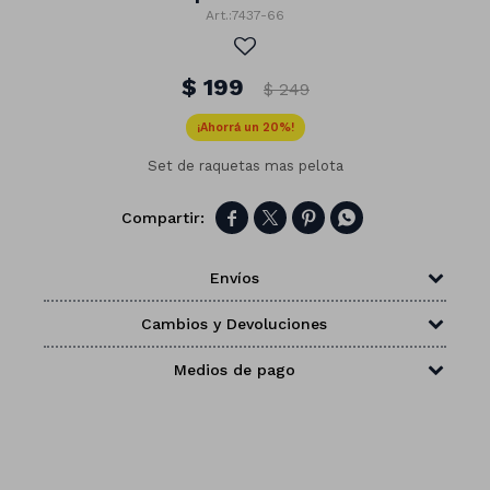
7437-66
$
199
$
249
20
Set de raquetas mas pelota




Envíos
Cambios y Devoluciones
Medios de pago
Números
Con forma
Vasos
Clásicas
Platos
Matte