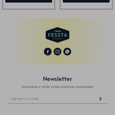
Animales
Dinosaurios
Temáticos
Plantas y flores



Deco jardín
Veladoras
Newsletter
Fanal
Veladoras
¡Suscribite y recibí todas nuestras novedades!
Lámparas
Guías