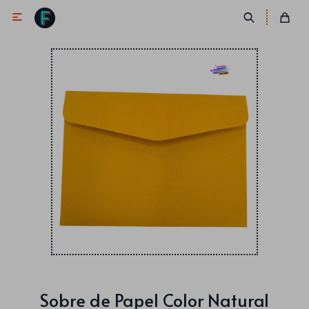

Antifaces
Lentes
Corbatas
Máscaras
Moños
Cañones
Collares
Gorros
Pelucas
Sobre de Papel Color Natural
Vinchas