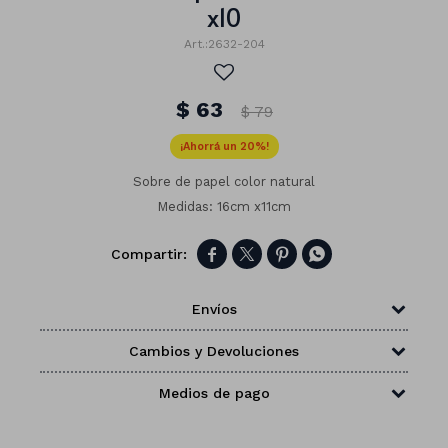
x10
2632-204
$
63
$
79
20
Sobre de papel color natural
Medidas: 16cm x11cm




Envíos
Números
Cambios y Devoluciones
Con forma
Vasos
Medios de pago
Clásicas
Platos
Matte