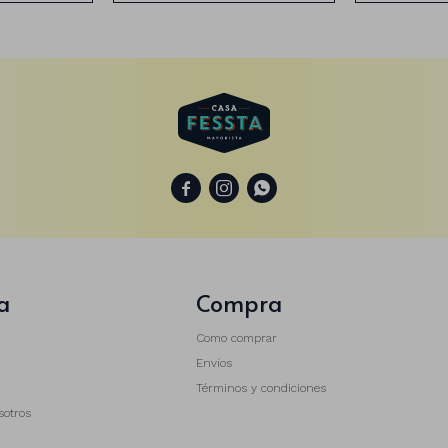



a
Compra
Como comprar
Envíos
Términos y condiciones
sotros