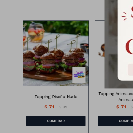
Topping diseño nudo
Topping animales
Topping Animales
Topping Diseño Nudo
- Animale
$
71
$
71
$
89