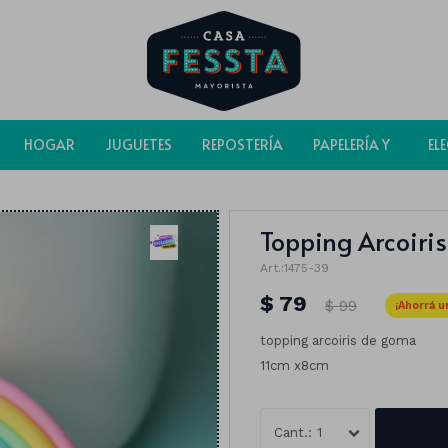
HOGAR
JUGUETES
REPOSTERÍA
PAPELERÍA Y
EL
BOLSAS
Topping Arcoiris
1475-39
$
79
$
99
topping arcoiris de goma
11cm x8cm
1