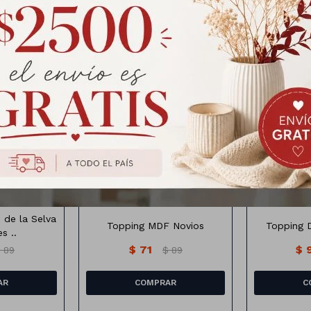
Productos que te pueden interesar
 de la selva
Topping Novios en mdf
Topping dis
 de la Selva
Topping MDF Novios
Topping 
s ..
$
71
$
$
89
$
89