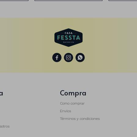



a
Compra
Como comprar
Envíos
Términos y condiciones
sotros