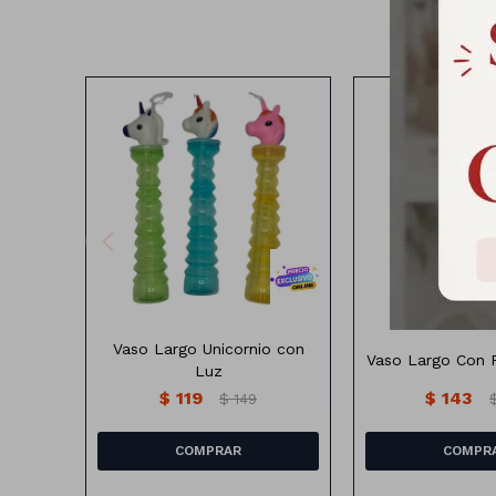
Vaso Largo con p
Vaso Largo Unicornio Con Luz
Diferentes 
Vaso Largo Unicornio con
Vaso Largo Con 
Luz
$
119
$
143
$
149