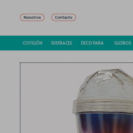
Nosotros
Contacto
COTILLÓN
DISFRACES
DECO PARA
GLOBOS
FIESTAS