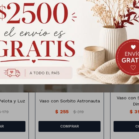
Productos que te pueden interesar
elota y luz
Vaso diseño Astronauta
colores
Medida: 10cm x15.8 cm
Vaso con 
Pelota y Luz
Vaso con Sorbito Astronauta
Di
$
255
$
3
$
179
$
319