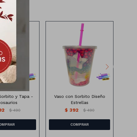
Vaso con sorbito diseño
Va
estrella
Sorbito y Tapa -
Vaso con Sorbito Diseño
Vaso
nosaurios
Estrellas
As
92
$
392
$
490
$
490