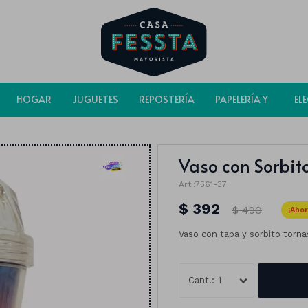
HOGAR
JUGUETES
REPOSTERÍA
PAPELERÍA Y
EL
BOLSAS
Vaso con Sorbit
7561-37
$
392
$
490
Vaso con tapa y sorbito torn
1