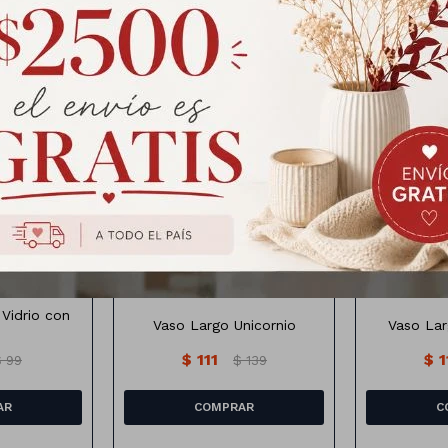
Productos que te pueden interesar
Vaso Largo Diseño Unicornio
Vaso La
ta de futbol
varios colores
Difer
Vidrio con
Vaso Largo Unicornio
Vaso Lar
$
111
$
1
$
99
$
139