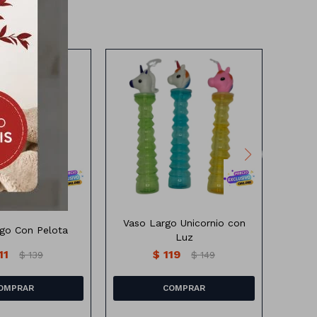
rgo con Pelota
Va
Vaso Largo Unicornio Con Luz
entes colores
Me
Vaso Largo Unicornio con
go Con Pelota
Vaso 
Luz
11
$
119
$
139
$
149