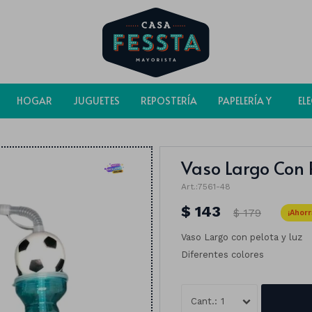
HOGAR
JUGUETES
REPOSTERÍA
PAPELERÍA Y
EL
BOLSAS
Vaso Largo Con P
7561-48
$
143
$
179
Vaso Largo con pelota y luz
Diferentes colores
1