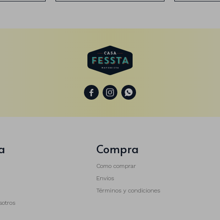



a
Compra
Como comprar
Envíos
Términos y condiciones
sotros