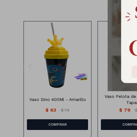
Vaso Vidrio Pelo
Vaso Pelota de 
Vaso Dino 400Ml - Amarillo
Tapa
$
63
$
79
$
79