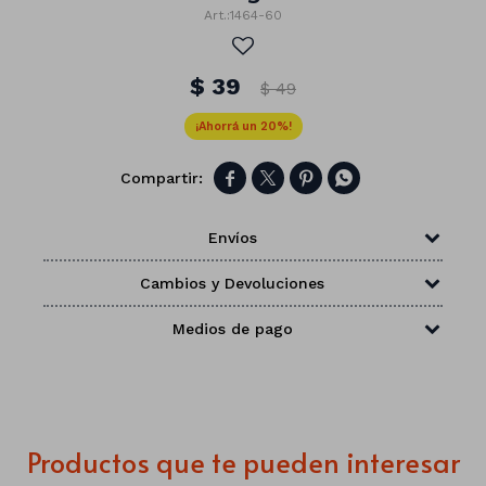
1464-60
$
39
$
49
20




Envíos
Cambios y Devoluciones
Medios de pago
Números
Con forma
Vasos
Productos que te pueden interesar
Clásicas
Platos
Matte