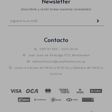
Newsletter
¡Suscribite y recibí todas nuestras novedades!
Animales
Dinosaurios
Contacto
Temáticos
Plantas y flores
099 137 856 - 2204 26 50
Juan José de Amézaga 1773, Montevideo
Deco jardín
administracion@casafessta.com.uy
Veladoras
Lunes a Viernes de 09:30 a 18:00 hs y Sábados de 09:30 a
13:30 hs
Fanal
Veladoras
Lámparas
Guías