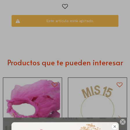
Este artículo está agotado.
Productos que te pueden interesar
Números
Con forma
Vasos

Clásicas
Platos
Matte