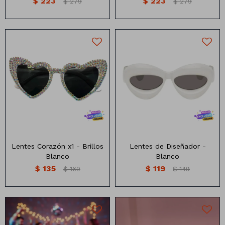
$
223
$
223
$
279
$
279
Lentes Corazón x1 - Brillos
Lentes de Diseñador -
Blanco
Blanco
$
135
$
119
$
169
$
149