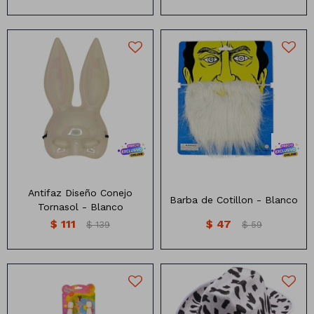
Antifaz de conejo tornasol
Barba de cotillon
Antifaz Diseño Conejo
Barba de Cotillon - Blanco
Tornasol - Blanco
$
111
$
47
$
139
$
59