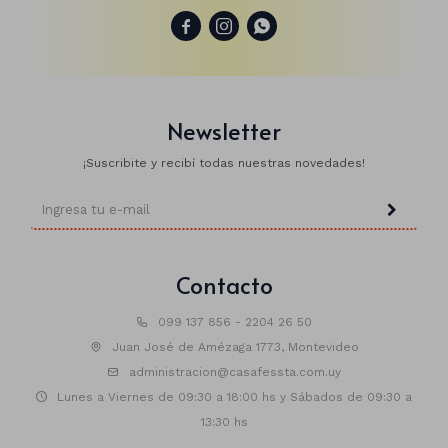



Newsletter
¡Suscribite y recibí todas nuestras novedades!
Contacto
099 137 856 - 2204 26 50
Juan José de Amézaga 1773, Montevideo
administracion@casafessta.com.uy
Lunes a Viernes de 09:30 a 18:00 hs y Sábados de 09:30 a
13:30 hs