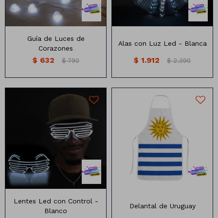
Manteles
Brillosa
Servilletas
Holográfica
Guía de Luces de
Alas con Luz Led - Blanca
Corazones
Sorbitos
Cuadradas
Diseños
$
632
$
1.912
$
790
$
2.390
Cubiertos
Pastel
Feliz cumple
Candelabros
Soportes
Lentes Led con Control -
Delantal de Uruguay
Blanco