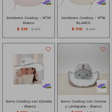
Sombrero Cowboy - N°30
Sombrero Cowboy - N°18
Blanco
BLANCO
$
319
$
319
$
399
$
399
Lapiceras
Cintas
Nylon
Marcadores
Papel
Clips
Organza
Pizarras
Pizarrones
Gorro Cowboy con Estrella
Gorro Cowboy con Corona
- Blanco
y Lentejuela - Blanco
Libretas