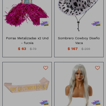
Porras Metalizadas
Sombrero diseño vaca
Porras Metalizadas x2 Und
Sombrero Cowboy Diseño
- fucsia
Vaca
$
63
$
167
$
79
$
209
Peluca Larga Lacia