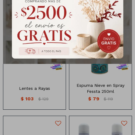
Lentes a rayas
Nieve en spray 250ml
Espuma Nieve en Spray
Lentes a Rayas
Fessta 250ml
$
103
$
79
$
129
$
119