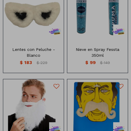
Lentes con borde de peluche
Nieve en spray 350ml
Lentes con Peluche -
Nieve en Spray Fessta
Blanco
350ml
$
183
$
99
$
229
$
149
Barba y Cotillon
Bigote Largo