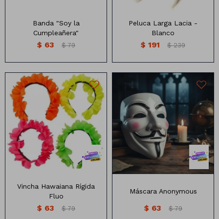
Banda "Soy la
Peluca Larga Lacia -
Cumpleañera"
Blanco
$
63
$
191
$
79
$
239
SOLO DISPONIBLE EN COLOR
Máscara de Anonymous
BLANCO Y ROSA
Vincha Hawaiana Rígida
Máscara Anonymous
Fluo
$
63
$
63
$
79
$
79