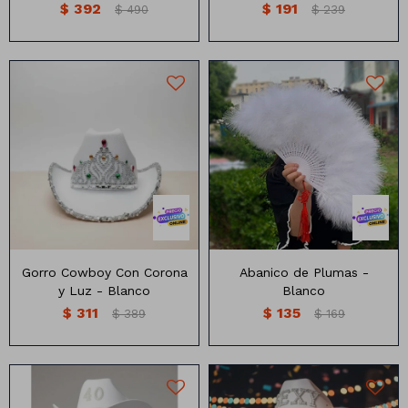
$
392
$
191
$
490
$
239
Animales
Dinosaurios
Temáticos
25 cm de largo
Plantas y flores
Deco jardín
Veladoras
Gorro Cowboy Con Corona
Abanico de Plumas -
Fanal
Veladoras
y Luz - Blanco
Blanco
$
311
$
135
Lámparas
$
389
$
169
Guías