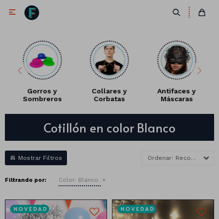

Gorros y
Collares y
Antifaces y
Sombreros
Corbatas
Máscaras
Antifaces
Cotillón en color Blanco
Lentes
Corbatas
Máscaras
Moños
Cañones
Recomendados
Collares
Gorros
Filtrando por:
Color:
Blanco
Pelucas
Vinchas