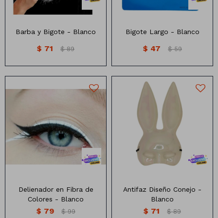
Barba y Bigote - Blanco
Bigote Largo - Blanco
$
71
$
47
$
89
$
59
Delineador en fibra de
Antifa diseño conejo
colores
Delienador en Fibra de
Antifaz Diseño Conejo -
Colores - Blanco
Blanco
$
79
$
71
$
99
$
89