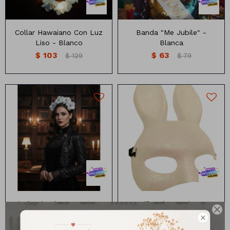
Collar Hawaiano Con Luz
Banda "Me Jubile" -
Liso - Blanco
Blanca
$
103
$
63
$
129
$
79
Vincha con flores y mini
Antifaz diseño conejo con
cráneos
brillos
Vincha de Flores y Craneo
Antifaz de Conejo con

- Blanco
Brillos - Blanco
$
111
$
95
$
139
$
119