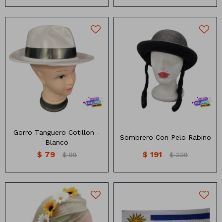
Gorro de plástico tipo
tanguero de cotillon
Gorro Tanguero Cotillon -
Sombrero Con Pelo Rabino
Blanco
$
79
$
191
$
99
$
239