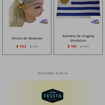
Bandera de Uruguay DE TELA
Medias: 90cm x 150cm
Bandera de Uruguay
Vincha de Girasoles
90x150cm
$
143
$
191
$
179
$
239
MOSTRANDO
42
DE
42