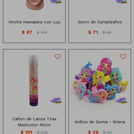
Vincha Hawaiana con Luz
Gorro de Cumpleaños
$
87
$
71
$
109
$
89
Cañon Lanza tiras de
Anillos de Goma Surtidos
Papelito 40cm
Cañon de Lanza Tiras
Anillos de Goma - Sirena
Multicolor 40cm
$
191
$
39
$
239
$
49