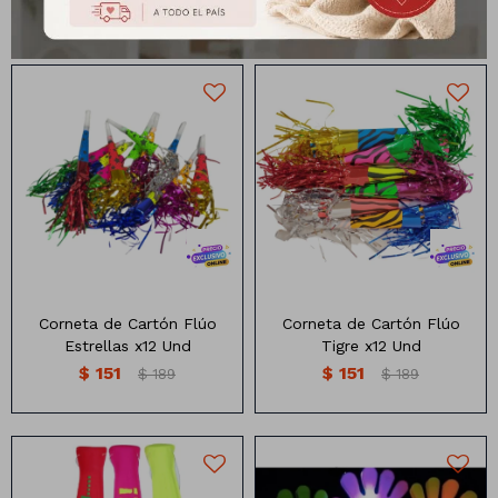
$
39
$
39
$
49
$
49
Corneta de Cartón Flúo x12
Corneta de Cartón x12 Und
Und
Corneta de Cartón Flúo
Corneta de Cartón Flúo
Estrellas x12 Und
Tigre x12 Und
$
151
$
151
$
189
$
189