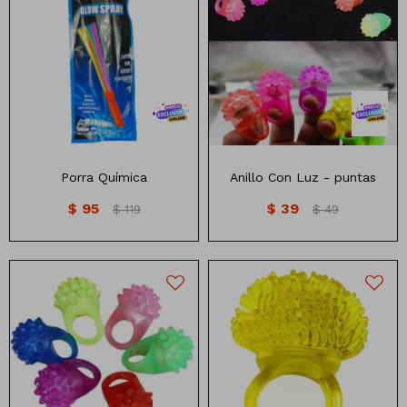
Porra química
Anillo con Luz
Porra Química
Anillo Con Luz - puntas
$
95
$
39
$
119
$
49
Anillo con Luz
Anillo con Luz