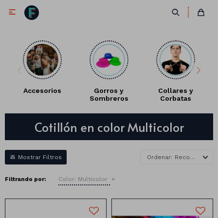

Accesorios
Gorros y
Collares y
Sombreros
Corbatas
Antifaces
Cotillón en color Multicolor
Lentes
Corbatas
Máscaras
Moños
Cañones
Recomendados
Collares
Gorros
Filtrando por:
Color:
Multicolor
Pelucas
Vinchas