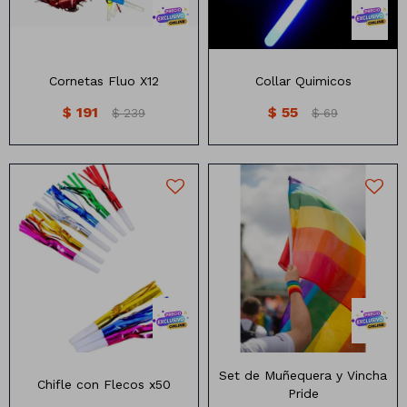
Manteles
Brillosa
Servilletas
Holográfica
Cornetas Fluo X12
Collar Quimicos
Sorbitos
Cuadradas
Diseños
$
191
$
55
$
239
$
69
Cubiertos
Pastel
Feliz cumple
Candelabros
Soportes
Chifle con flecos por 50
Set de vincha y muñequera
unidades
diseño pride
Colores surtidos
Set de Muñequera y Vincha
Chifle con Flecos x50
Pride