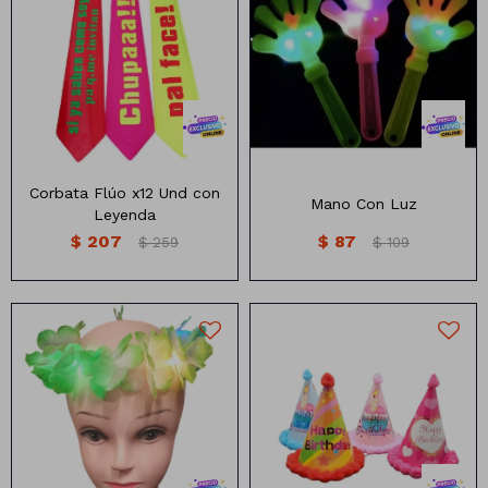
corbata con leyenda x12
Mano con Luz
unidades
Corbata Flúo x12 Und con
Mano Con Luz
Leyenda
$
207
$
87
$
259
$
109
Vincha Hawaina con Luz
Gorro de Cartón