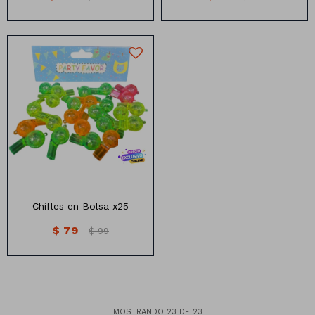
Chifles en bolsa x25
Chifles en Bolsa x25
$
79
$
99
MOSTRANDO
23
DE
23