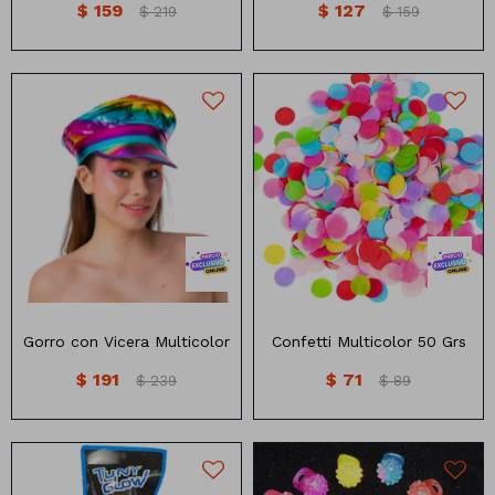
$
159
$
127
$
219
$
159
Animales
Dinosaurios
Temáticos
Gorro con vicera multicolor
Confetti multicolor
Plantas y flores
Deco jardín
Veladoras
Fanal
Veladoras
Gorro con Vicera Multicolor
Confetti Multicolor 50 Grs
$
191
$
71
Lámparas
$
239
$
89
Guías