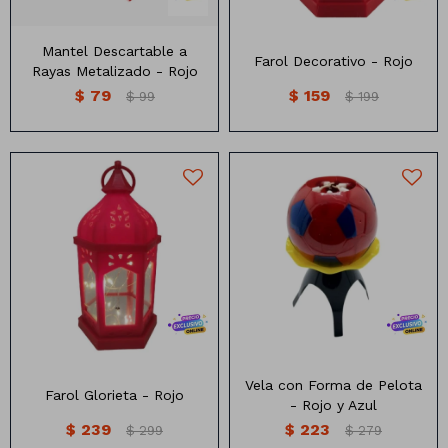
Mantel Descartable a
Farol Decorativo - Rojo
Rayas Metalizado - Rojo
$
79
$
159
$
99
$
199
Farol Glorieta con luz
Vela con forma de pelota
Medida :16.5 cm x 9cm
Varios colores
Vela con Forma de Pelota
Farol Glorieta - Rojo
- Rojo y Azul
$
239
$
223
$
299
$
279