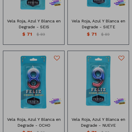
Vela Roja, Azul Y Blanca en
Vela Roja, Azul Y Blanca en
Degrade - SEIS
Degrade - SIETE
$
71
$
71
$
89
$
89
Lapiceras
Cintas
Nylon
Marcadores
Papel
Clips
Organza
Pizarras
Pizarrones
Vela Roja, Azul Y Blanca en
Vela Roja, Azul Y Blanca en
Degrade - OCHO
Degrade - NUEVE
Libretas