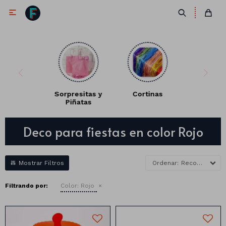

Sorpresitas y
Cortinas
Piñatas
Antifaces
Deco para fiestas en color Rojo
Lentes
Corbatas
Máscaras
Moños
Cañones
Recomendados
Collares
Gorros
Filtrando por:
Color:
Rojo
Pelucas
Vinchas