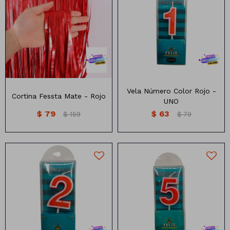
Cortina Mate
Vela numero color rojo
Medidas :2x1 metros
Vela Número Color Rojo -
Cortina Fessta Mate - Rojo
UNO
$
79
$
63
$
159
$
79
Vela numero color rojo
Vela numero color rojo