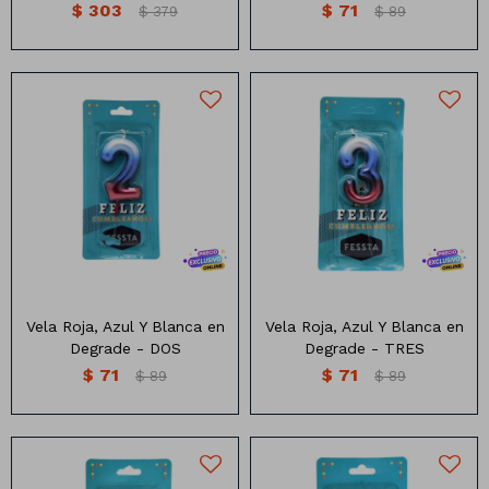
$
303
$
71
$
379
$
89
Animales
Dinosaurios
Temáticos
Plantas y flores
Deco jardín
Veladoras
Vela Roja, Azul Y Blanca en
Vela Roja, Azul Y Blanca en
Fanal
Veladoras
Degrade - DOS
Degrade - TRES
$
71
$
71
Lámparas
$
89
$
89
Guías