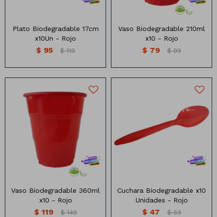
Plato Biodegradable 17cm
Vaso Biodegradable 210ml
x10Un - Rojo
x10 - Rojo
$
95
$
79
$
119
$
99
Cucharas Deescartables
Vaso de 360 ml descartable
Biodegradables x10
Biodegradable x10 unidades
unidades
Diferentes colores
Vaso Biodegradable 360ml
Cuchara Biodegradable x10
x10 - Rojo
Unidades - Rojo
$
119
$
47
$
149
$
59