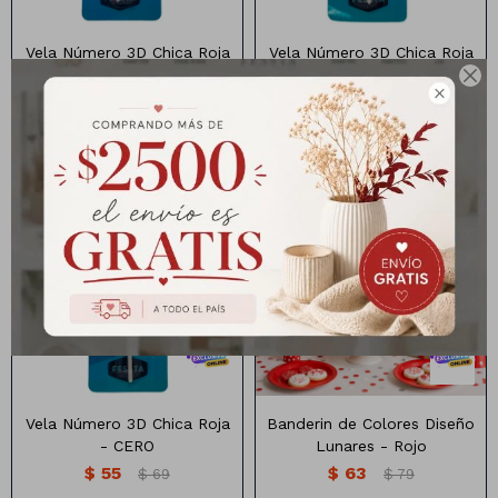
Vela Número 3D Chica Roja
Vela Número 3D Chica Roja
- OCHO
- NUEVE

$
55
$
55
$
69
$
69
Banderin con diseño de
Vela de Cumpleaños 3d
lunares, disponible en varios
chica color rojo (5CM)
colores
Vela Número 3D Chica Roja
Banderin de Colores Diseño
- CERO
Lunares - Rojo
$
55
$
63
$
69
$
79