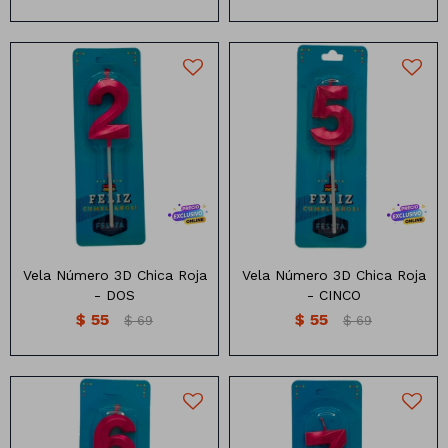
Vela de Cumpleaños 3d
Vela de Cumpleaños 3d
chica color rojo (5CM)
chica color rojo (5CM)
Vela Número 3D Chica Roja
Vela Número 3D Chica Roja
- DOS
- CINCO
$
55
$
55
$
69
$
69