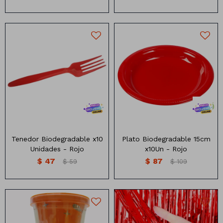
Tenedor descartable
Plato Descartable 15cm x10
biodegradable x10 unidades
unidades
Disponible en varios colores
Varios colores
Tenedor Biodegradable x10
Plato Biodegradable 15cm
Unidades - Rojo
x10Un - Rojo
$
47
$
87
$
59
$
109