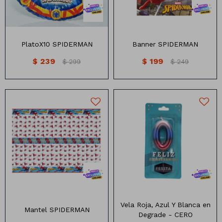
Manteles
Brillosa
Servilletas
Holográfica
PlatoX10 SPIDERMAN
Banner SPIDERMAN
Sorbitos
Cuadradas
Diseños
$
239
$
199
$
299
$
249
Cubiertos
Pastel
Feliz cumple
Candelabros
Soportes
Vela Roja, Azul Y Blanca en
Mantel SPIDERMAN
Degrade - CERO