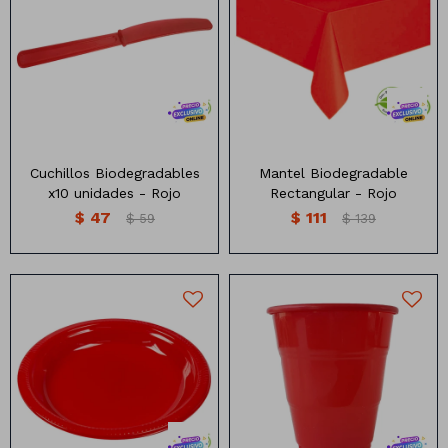
Mantel biodegradable
Cuchillos descartables
descartable Rectangular
biodegradables x10
Medidas: 1.37×2.74mts
unidades
Varios colores
Cuchillos Biodegradables
Mantel Biodegradable
x10 unidades - Rojo
Rectangular - Rojo
$
47
$
111
$
59
$
139
Plato Descartable
Vaso Descartabla
Biodegradable x10 Unidades
Biodegradable x10 unidades
17cm
Varios colores