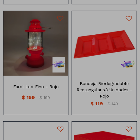
Farol con luciernagas
Bandeja Rectangular 3
Medidas:6x12cm
divisiones
Disponible en 3 colores
Bandeja Biodegradable
Farol Led Fino - Rojo
Rectangular x3 Unidades -
Rojo
$
159
$
199
$
119
$
149