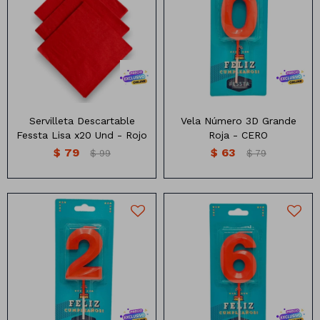
Servilleta Descartable x20
Vela numero 3d grande color
unidades
rojo (7CM)
Servilleta Descartable
Vela Número 3D Grande
Fessta Lisa x20 Und - Rojo
Roja - CERO
$
79
$
63
$
99
$
79
Vela numero 3d grande color
Vela numero 3d grande color
rojo (7CM)
rojo (7CM)