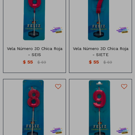
Vela de Cumpleaños 3d
Vela de Cumpleaños 3d
chica color rojo (5CM)
chica color rojo (5CM)
Vela Número 3D Chica Roja
Vela Número 3D Chica Roja
- SEIS
- SIETE
$
55
$
55
$
69
$
69
Vela de Cumpleaños 3d
Vela de Cumpleaños 3d
chica color rojo (5CM)
chica color rojo (5CM)