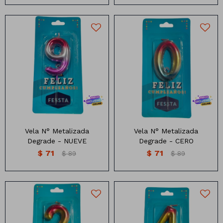
Velita Metalizada Multicolor
Medidas: 10cm
10cm
Vela N° Metalizada
Vela N° Metalizada
Degrade - NUEVE
Degrade - CERO
$
71
$
71
$
89
$
89