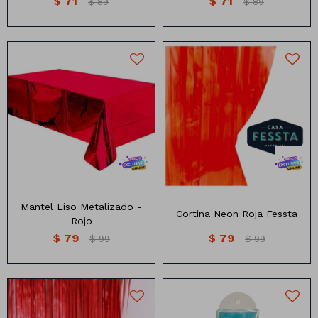
$
71
$
71
$
89
$
89
Mantel liso metalizado
Cortina neon Roja
Medidas: 137cm x183cm
Medidas:2 metros 1 metro
Mantel Liso Metalizado -
Cortina Neon Roja Fessta
Rojo
$
79
$
79
$
99
$
99