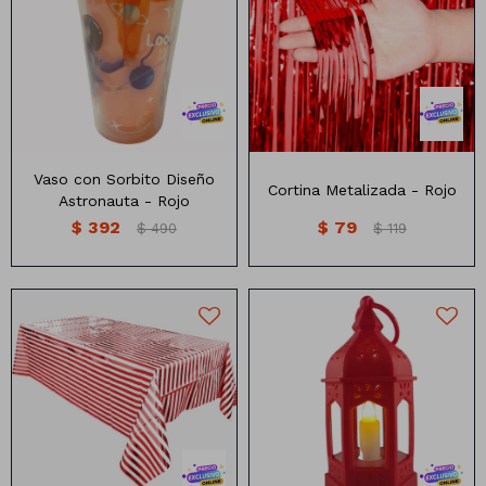
Vaso con sorbito diseño
Cortina Metalizada Celeste
astronauta
2x1mts
Vaso con Sorbito Diseño
Cortina Metalizada - Rojo
Astronauta - Rojo
$
392
$
79
$
490
$
119
Mantel Descartable a rayas
Farol Decorativo de plastico
Medidas: 1.4×1.8m
con luz