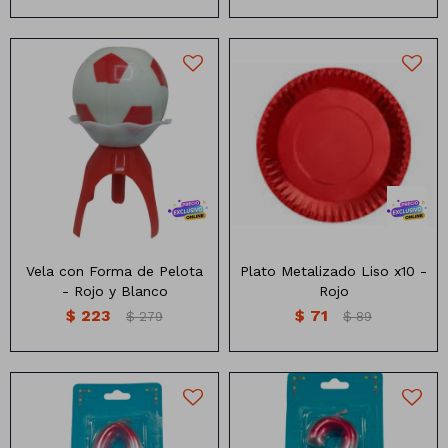
Plato descartable de carton
Vela con forma de pelota
metalizado liso x10
Varios colores
unidades
Vela con Forma de Pelota
Plato Metalizado Liso x10 -
- Rojo y Blanco
Rojo
$
223
$
71
$
279
$
89