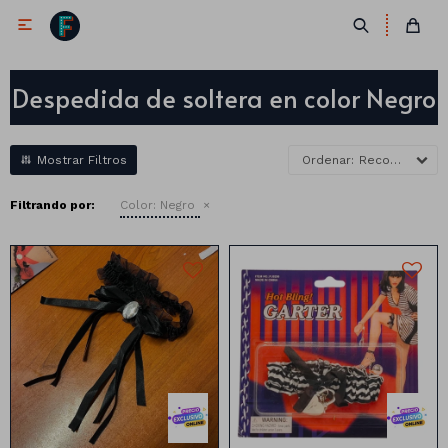

Despedida de soltera en color Negro
Recomendados
Filtrando por:
Color:
Negro
Antifaces
Lentes
Corbatas
Máscaras
Moños
Cañones
Liga hot
Collares
Gorros
Pelucas
Vinchas