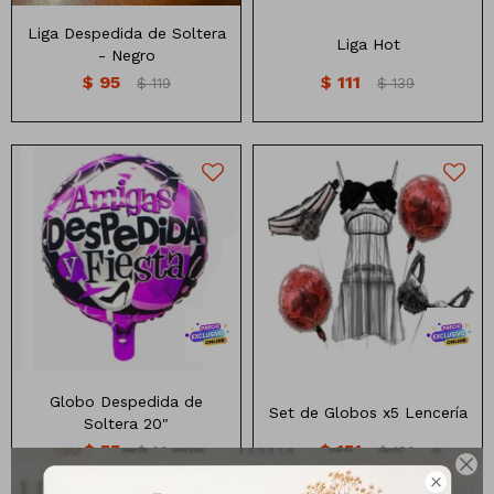
Liga Despedida de Soltera
Liga Hot
- Negro
$
95
$
111
$
119
$
139
Globo Desspedida de
soltera
Globos x5 unidades lenceria
Medidas: 20"
Números
Globo Despedida de
Set de Globos x5 Lencería
Soltera 20"
Con forma
Vasos
$
55
$
151
$
69
$
189

Clásicas
Platos
Matte