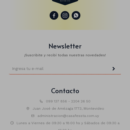



Animales
Dinosaurios
Newsletter
Temáticos
Plantas y flores
¡Suscribite y recibí todas nuestras novedades!
Deco jardín
Veladoras
Fanal
Veladoras
Contacto
Lámparas
099 137 856 - 2204 26 50
Juan José de Amézaga 1773, Montevideo
Guías
administracion@casafessta.com.uy
Lunes a Viernes de 09:30 a 18:00 hs y Sábados de 09:30 a