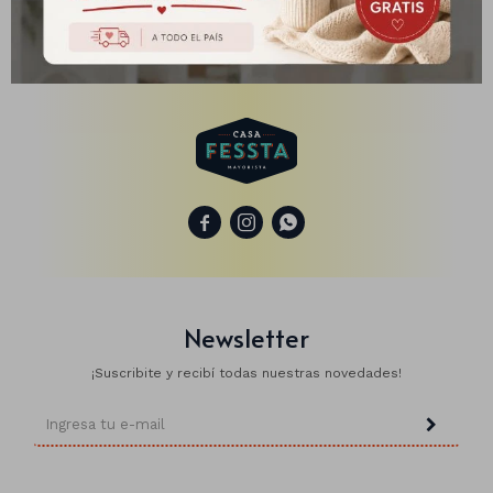
Manteles
Brillosa
Servilletas
Holográfica
Sorbitos
Cuadradas
Diseños
Cubiertos
Pastel
Feliz cumple
Candelabros
Soportes



Newsletter
¡Suscribite y recibí todas nuestras novedades!