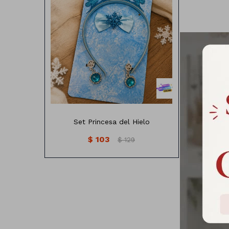
Incluye
Vincha
Broche
Caravanas
Set Princesa del Hielo
$
103
$
129