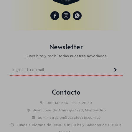



Animales
Dinosaurios
Newsletter
Temáticos
Plantas y flores
¡Suscribite y recibí todas nuestras novedades!
Deco jardín
Veladoras
Fanal
Veladoras
Contacto
Lámparas
099 137 856 - 2204 26 50
Juan José de Amézaga 1773, Montevideo
Guías
administracion@casafessta.com.uy
Lunes a Viernes de 09:30 a 18:00 hs y Sábados de 09:30 a