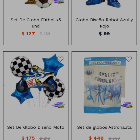
Set De Globo Fútbol x5
Globo Diseño Robot Azul y
und
Rojo
$
127
$
99
$
159
1 GUIRNALDA F.CUMPLEAÑOS
ASTRONAUTA + CINTA
BLANCA 2MTS
SET DE GLOBO MOTO + 4
1 GLOBO COHETE 16″
GLOBOS
1 GLOBO ASTRONAUTA 32 »
5 GLOBOS LATEX
MEDIDAS MOTO: 64 x 50CM
TRANSPARENTES C/
ESTRELLAS 9″
GLOBOS 18´
7 GLOBOS LISOS 6″ AZUL –
CELESTE
2 GLOBOS MARMOLADOS 6″
25 GLOBOS LARGOS
1 CINTA PLATEADA
Set De Globo Diseño Moto
Set de globos Astronauta
$
175
$
440
$
219
$
550