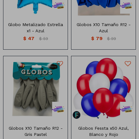
Manteles
Brillosa
Servilletas
Holográfica
Globo Metalizado Estrella
Globos X10 Tamaño R12 -
x1 - Azul
Azul
Sorbitos
Cuadradas
Diseños
$
47
$
79
$
59
$
99
Cubiertos
Pastel
Feliz cumple
Candelabros
Soportes
Globos Fessta de una alta
Paquete de globos X10
calidad
unidades.
Medidas: "12" Pulgadas
Globos X10 Tamaño R12 -
Globos Fessta x50 Azul,
Gris Pastel
Blanco y Rojo