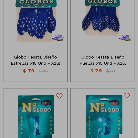
Globo x10 unidades diseño
Globo de colores con diseño
estrellas.
de huellitas x10 unidades
Varios colores
Globo Fessta Diseño
Globo Fessta Diseño
Estrellas x10 Und - Azul
Huellas x10 Und - Azul
$
79
$
79
$
99
$
99
Globo Numero 32 pulgadas
Globo Numero 32 pulgadas
color Azul
color Azul