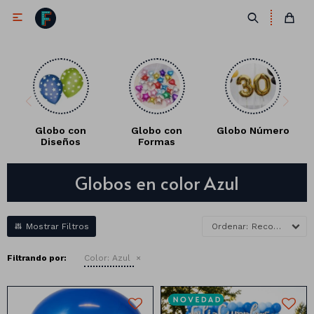

Globo con
Globo con
Globo Número
Diseños
Formas
Antifaces
Globos en color Azul
Lentes
Corbatas
Máscaras
Moños
Cañones
Recomendados
Collares
Gorros
Filtrando por:
Color:
Azul
Pelucas
Vinchas