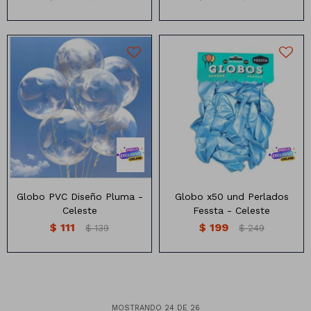
Globo de pvc con estampa
de plumas en diferentes
colores
Globo PVC Diseño Pluma -
Globo x50 und Perlados
Celeste
Fessta - Celeste
$
111
$
199
$
139
$
249
MOSTRANDO
24
DE
26