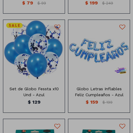
$
79
$
199
$
99
$
249
Animales
Dinosaurios
Temáticos
Globo r12 x10 unidades
Globo con forma de letras
Plantas y flores
Deco jardín
Veladoras
Set de Globo Fessta x10
Globo Letras Inflables
Fanal
Veladoras
Und - Azul
Feliz Cumpleaños - Azul
$
129
$
159
Lámparas
$
199
Guías