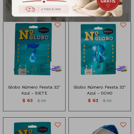
$
63
$
63
$
99
$
99
Globo Numero 32 pulgadas
Globo Numero 32 pulgadas
color Azul
color Azul
Globo Número Fessta 32"
Globo Número Fessta 32"
Azul - SIETE
Azul - OCHO
$
63
$
63
$
99
$
99