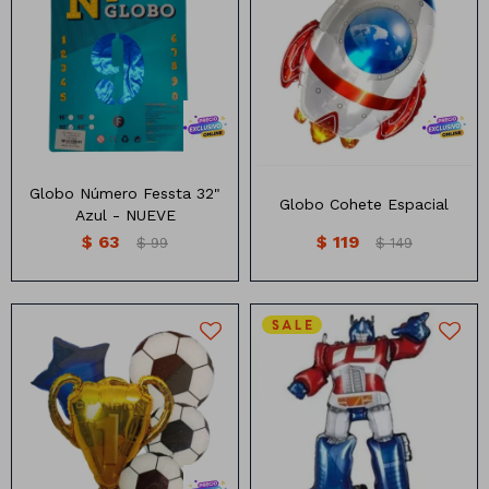
Globo Numero 32 pulgadas
Globo de Helio diseño
color Azul
Cohete Espacial
Globo Número Fessta 32"
Globo Cohete Espacial
Azul - NUEVE
$
63
$
119
$
99
$
149
Set x5 Globos Pelotas,
Globo con diseño de robot
Estrella y Copa
en color azul rojo y blanco.
Contiene: 3 Pelotas de Fútbol
Tamaño 54x71cm
+ 1 estrella y 1 copa.