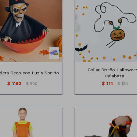
m de alto 25cm de diámetro
Collar Diseño Hallowee
lera Deco con Luz y Sonido
Calabaza
$
792
$
111
$
990
$
139
TALLE
68CM LARGO, 30CM HOMBRO ,