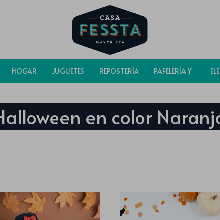
HOGAR
JUGUETES
REPOSTERÍA
PAPELERÍA Y
EL
BOLSAS
Halloween en color Naranj