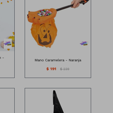
n -
Mano Caramelera - Naranja
$
191
$
239