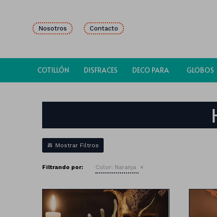
Nosotros
Contacto
COTILLÓN
DISFRACES
DECO PARA
GLOBOS
FIESTAS
Filtrando por:
Color:
Naranja