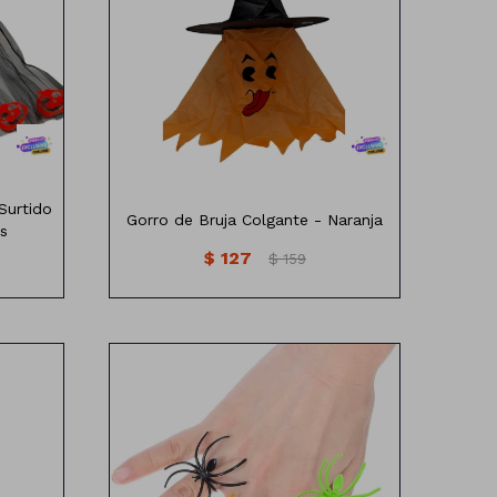
elo
Gorro de bruja para colgar.
Surtido
Gorro de Bruja Colgante - Naranja
s
$
127
$
159
Set de anillos con forma de arañas
res