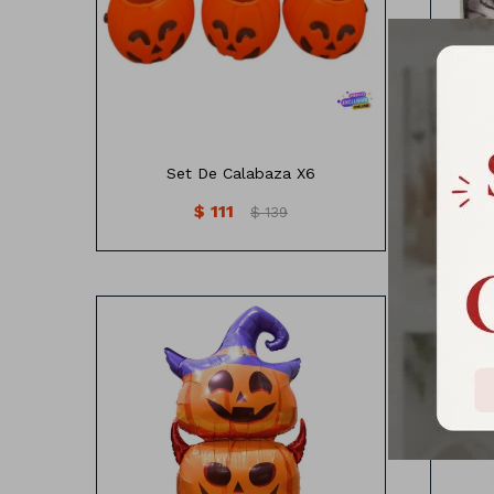
Set De Calabaza X6
M
$
111
$
139
Globo diseño de Calabaza
Medidas: 150cm x 58cm