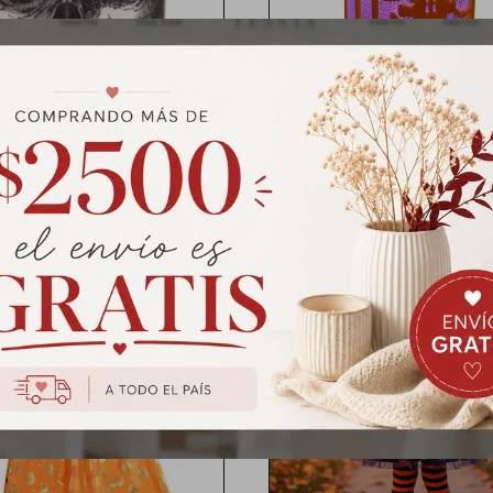
ascara Estilo Surtidos
Farol Led Halloween
$
79
$
127
$
99
$
159
Capa de bruja Naranja
Caramelera Calabaza 16