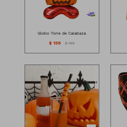
Globo Torre de Calabaza
$
159
$
199
Sorbito con diseño calabaza
Mas