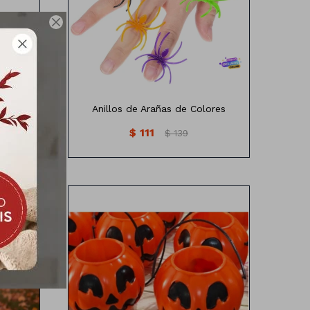
de colores

Anillos de Arañas de Colores
$
111
$
139
cm
11CM