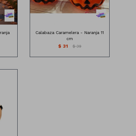
ranja
Calabaza Caramelera - Naranja 11
cm
$
31
$
39
o