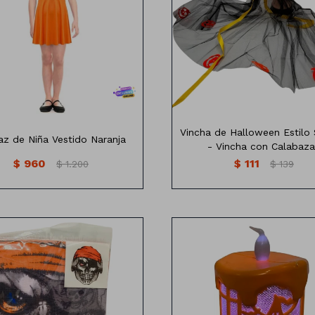
0CM CINTURA ELASTIZADA
3CM LARGO , 32CM HOMBRO,
Vincha de Halloween con V
52 CM CINTURA
2CM LARGO, 35CM HOMBROS,
56CM CINTURA
Vincha de Halloween Estilo 
raz de Niña Vestido Naranja
- Vincha con Calabaza
$
960
$
111
$
1.200
$
139
caras de monstruos surtidos
Farol led Halloween 2 colo