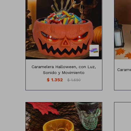
25c
Caramelera Halloween, con Luz,
Carame
Sonido y Movimiento
$
1.352
$
1.690
S : 