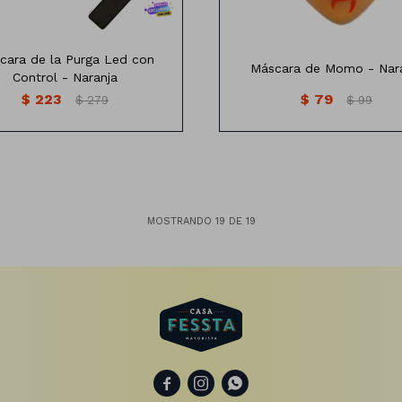
cara de la Purga Led con
Máscara de Momo - Nar
Control - Naranja
$
223
$
79
$
279
$
99
MOSTRANDO
19
DE
19


