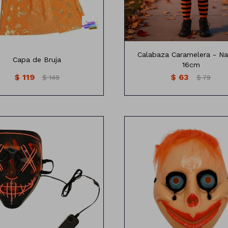
Calabaza Caramelera - Na
Capa de Bruja
16cm
$
119
$
63
$
149
$
79
cara de terror con luces led
Mascara Personaje Mom